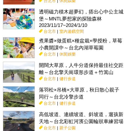
台北市
|
休閒娛樂
透明磁力積木超夢幻，搭出心中公主城
堡～MNTL夢想家的探險森林
2023/11/17~2024/1/10
台北市
|
室內遊戲空間
煮果醬×做蛋糕×種盆栽×學授粉，草莓
小農開課中～台北內湖草莓園
台北市
|
休閒娛樂
開闊大草原，人牛分道保持最佳社交距
離～台北擎天崗環形步道＋竹篙山
台北市
|
健行步道
落羽松×吊橋×大草原，秋日散心親子
同行～台北冷擎步道
台北市
|
健行步道
高低坡道、連續坡道、斜坡道，遛孩新
天地～台北彩虹河濱公園輪狀車練習場
台北市
|
親子公園