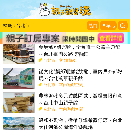
搜尋目前位置》
標籤：台北市
熱門
▼單元
話題：
親子活動＆展覽
親子餐廳
採果趣
特色國小
親子露營地
金馬號×國光號，全台唯一公路主題館
～台北臺灣公路博物館
台北市
|
文創體驗
從文化體驗到體能放電，室內戶外都好
玩～台北萬華親子館
台北市
|
室內遊戲空間
農林漁牧多元遊戲區域，激發無限創意
～台北中山親子館
台北市
|
室內遊戲空間
溫和不刺激，微微仔澹微微仔涼～台北
大佳河濱公園海洋遊戲場