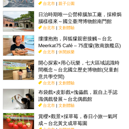
台北市
|
親子公園
日治時期唯一公營樟腦加工廠，採樟焗
腦樣樣來～國立臺灣博物館南門館
台北市
|
文創體驗
摟摟抱抱，與狐獴親密接觸～台北
Meerkat75 Café – 75度獴(敦南旗艦店)
台北市
|
休閒娛樂
開心探索×用心玩樂，七大區域認識時
間概念～台北國立歷史博物館(兒童創
意共學空間)
台北市
|
文創體驗
布袋戲×皮影戲×傀儡戲，親自上手認
識偶戲發展～台北偶戲館
台北市
|
文創體驗
賞櫻×觀景×採草莓，春日小旅一氣呵
成～台北黃文成草莓園