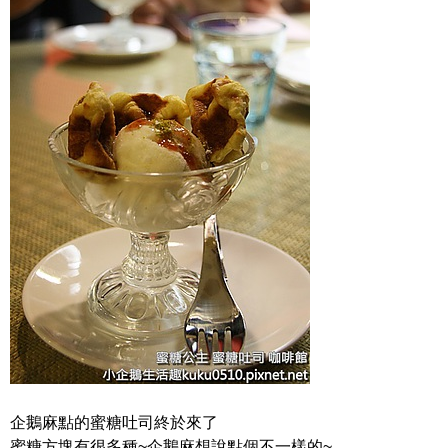
企鵝麻點的蜜糖吐司終於來了
蜜糖方塊有很多種~企鵝麻想說點個不一樣的~