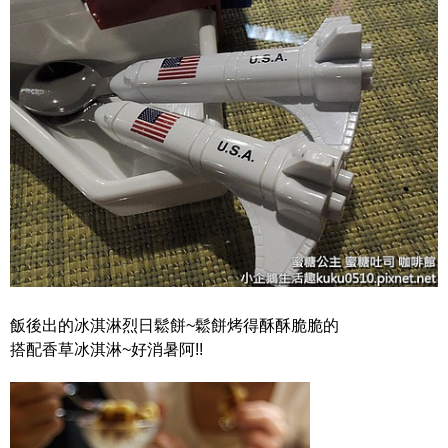
飯後出的冰淇淋烈日鬆餅~鬆餅烤得酥酥脆脆的
搭配香草冰淇淋~好消暑阿!!