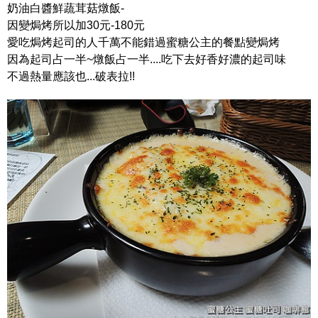
奶油白醬鮮蔬茸菇燉飯-
因變焗烤所以加30元-180元
愛吃焗烤起司的人千萬不能錯過蜜糖公主的餐點變焗烤
因為起司占一半~燉飯占一半....吃下去好香好濃的起司味
不過熱量應該也...破表拉!!