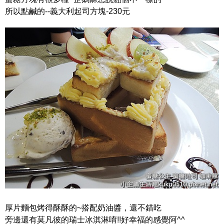
所以點鹹的--義大利起司方塊-230元
厚片麵包烤得酥酥的~搭配奶油醬，還不錯吃
旁邊還有莫凡彼的瑞士冰淇淋唷!!好幸福的感覺阿^^