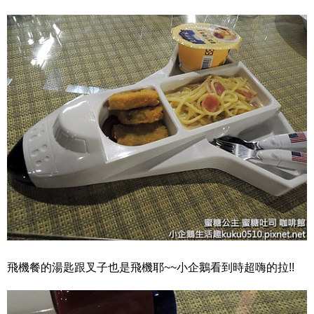
飛機餐的湯匙跟叉子也是飛機耶~~小企鵝看到時超嗨的拉!!