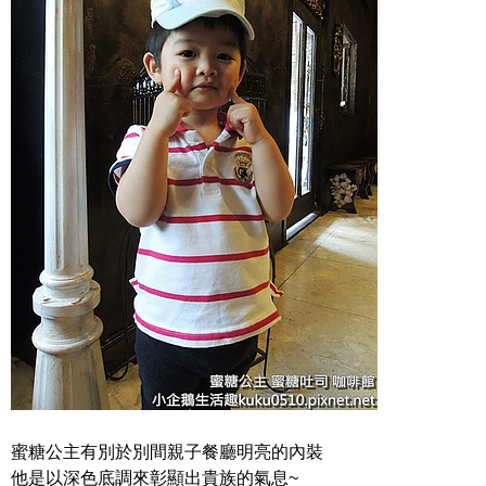
蜜糖公主有別於別間親子餐廳明亮的內裝
他是以深色底調來彰顯出貴族的氣息~