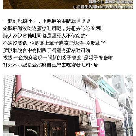
一聽到蜜糖吐司，企鵝麻的眼睛就噹噹噹
企鵝麻還沒吃過蜜糖吐司呢，好想去吃吃看阿!!
聽人家說蜜糖吐司都是甜死人不償命的~
不過沒關係..企鵝麻上輩子應該是螞蟻--愛吃甜^^
所以聽說台中有間親子餐廳有蜜糖吐司時
拔拔~~企鵝麻發現一間新的親子餐廳..是親子餐廳唷
打死不承認是企鵝麻自己想去吃蜜糖吐司~哈