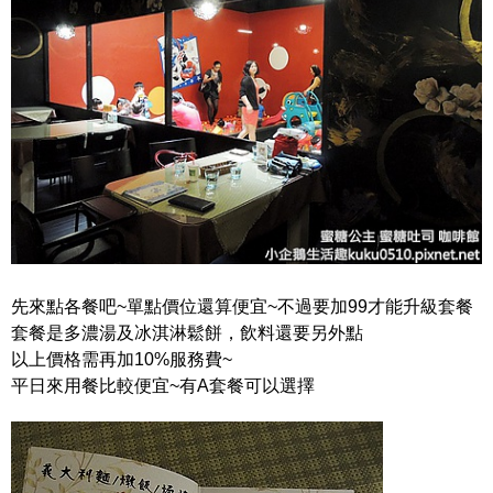
先來點各餐吧~單點價位還算便宜~不過要加99才能升級套餐
套餐是多濃湯及冰淇淋鬆餅，飲料還要另外點
以上價格需再加10%服務費~
平日來用餐比較便宜~有A套餐可以選擇