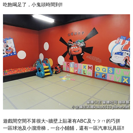
吃飽喝足了，小鬼頭時間到!!
遊戲間空間不算很大~牆壁上貼著有ABC及ㄅㄆㄇ的巧拼
一區球池及小溜滑梯，一台小餔餔，還有一區汽車玩具區!!