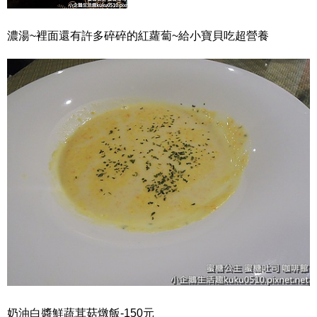
濃湯~裡面還有許多碎碎的紅蘿蔔~給小寶貝吃超營養
奶油白醬鮮蔬茸菇燉飯-150元