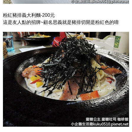
粉紅豬排義大利麵-200元
這是友人點的招牌~顧名思義就是豬排切開是粉紅色的唷