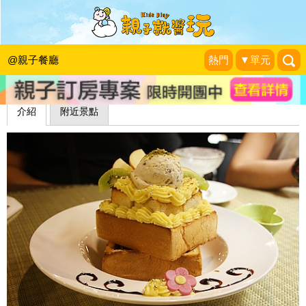
蜜糖公主(已歇業)
小企鵝生活趣
|
2013-05-01
@親子餐廳
熱門
▼單元
介紹
附近景點