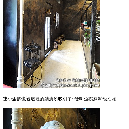
連小企鵝也被這裡的裝潢所吸引了~硬叫企鵝麻幫他拍照