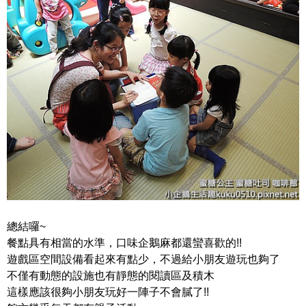
總結囉~
餐點具有相當的水準，口味企鵝麻都還蠻喜歡的!!
遊戲區空間設備看起來有點少，不過給小朋友遊玩也夠了
不僅有動態的設施也有靜態的閱讀區及積木
這樣應該很夠小朋友玩好一陣子不會膩了!!