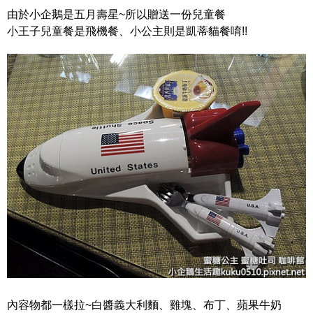
由於小企鵝是五月壽星~所以贈送一份兒童餐
小王子兒童餐是飛機餐、小公主則是凱蒂貓餐唷!!
內容物都一樣拉~白醬義大利麵、雞塊、布丁、蘋果牛奶