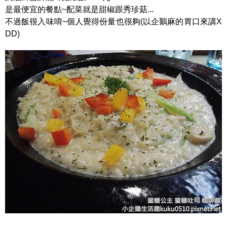
是最便宜的餐點~配菜就是甜椒跟秀珍菇...
不過飯很入味唷~個人覺得份量也很夠(以企鵝麻的胃口來講X
DD)