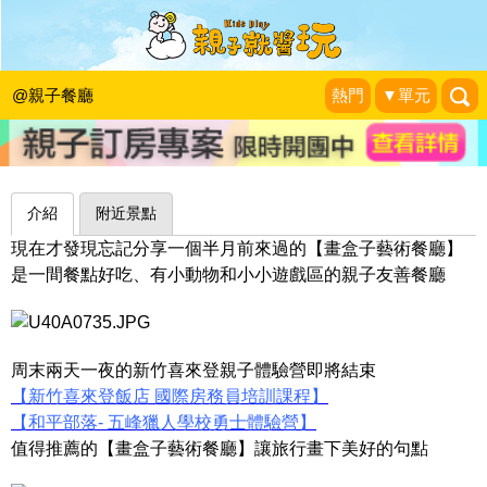
餐點好吃，還有小小遊戲區的親子友善
餐廳～新竹畫盒子藝術餐廳
@親子餐廳
熱門
▼單元
新新家族的旅行軌跡
|
2015-10-04
介紹
附近景點
現在才發現忘記分享一個半月前來過的【畫盒子藝術餐廳】
是一間餐點好吃、有小動物和小小遊戲區的親子友善餐廳
周末兩天一夜的新竹喜來登親子體驗營即將結束
【新竹喜來登飯店 國際房務員培訓課程】
【和平部落- 五峰獵人學校勇士體驗營】
值得推薦的【畫盒子藝術餐廳】讓旅行畫下美好的句點