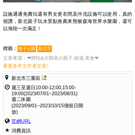
設施通通免費玩還有男女更衣間及沖洗設施可以使用，真的
很讚，新北親子玩水景點推薦來熊猴森海世界水樂園，還可
以海陸一次滿足！
標籤：
親子公園
新北市
文章來源：
❤靜怡&大顆呆の親子.旅遊.美食❤
看更多本文作者文章》
新北市三重區
週三至週日10:00-12:00,15:00-
19:00(2023/07/01~2023/08/31)
週二休園
(2023/09/01~2023/10/15僅假日開
放)
官網URL
消費資訊