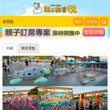
綠蠵龜×萬里蟹，特色水中生物金促咪
～三重熊猴森海世界水樂園
@景點
熱門
▼單元
❤靜怡&大顆呆の親子.旅遊.美食❤
|
2023-07-14
介紹
附近景點