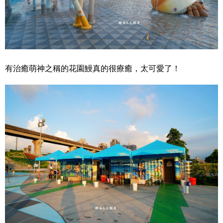
有治癒萌神之稱的花園鰻真的很療癒，太可愛了！