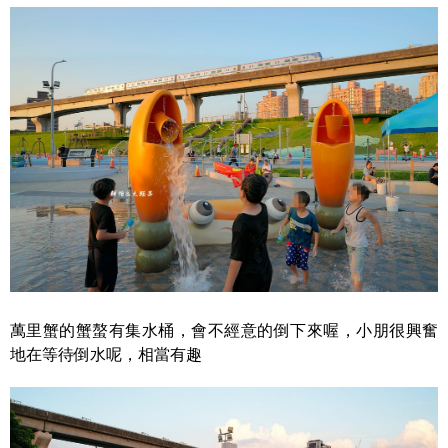
萬里蟹的蟹螯有集水桶，會不經意的倒下來喔，小朋很興奮
地在等待倒水呢，相當有趣