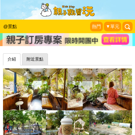
覆蓋滿滿植栽的公車咖啡廳，戶外沙
坑、鞦韆放電更加分～苗栗鹿角Café
@景點
熱門
▼單元
❤靜怡&大顆呆の親子.旅遊.美食❤
|
2021-04-09
介紹
附近景點