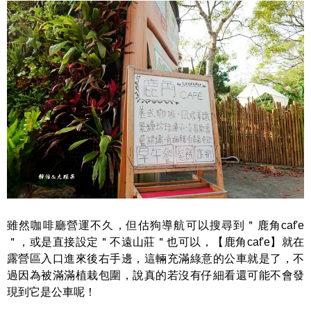
雖然咖啡廳營運不久，但估狗導航可以搜尋到＂鹿角caf'e
＂，或是直接設定＂不遠山莊＂也可以，【鹿角caf'e】就在
露營區入口進來後右手邊，這輛充滿綠意的公車就是了，不
過因為被滿滿植栽包圍，說真的若沒有仔細看還可能不會發
現到它是公車呢！