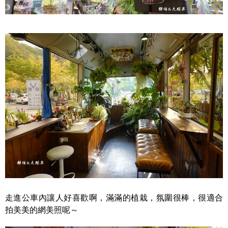
走進公車內讓人好喜歡啊，滿滿的植栽，氛圍很棒，很適合
拍美美的網美照呢～