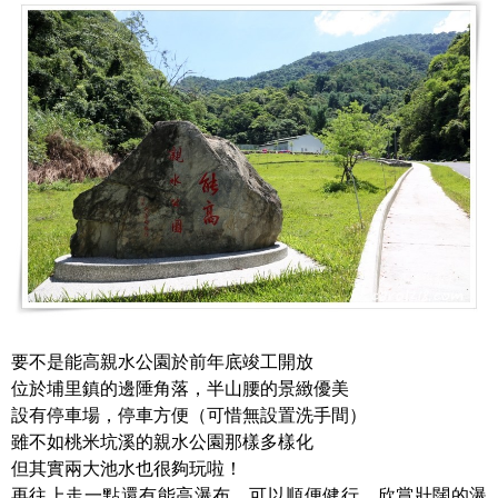
要不是能高親水公園於前年底竣工開放
位於埔里鎮的邊陲角落，半山腰的景緻優美
設有停車場，停車方便（可惜無設置洗手間）
雖不如桃米坑溪的親水公園那樣多樣化
但其實兩大池水也很夠玩啦！
再往上走一點還有能高瀑布，可以順便健行、欣賞壯闊的瀑