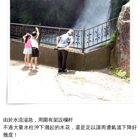
由於水流湍急，周圍有架設欄杆
不過大量水柱沖下濺起的水花，還是足以讓周遭氣溫下降好
幾度！