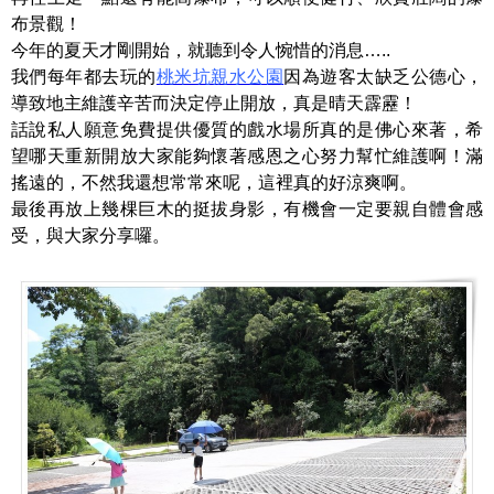
布景觀！
今年的夏天才剛開始，就聽到令人惋惜的消息…..
我們每年都去玩的
桃米坑親水公園
因為遊客太缺乏公德心，
導致地主維護辛苦而決定停止開放，真是晴天霹靂！
話說私人願意免費提供優質的戲水場所真的是佛心來著，希
望哪天重新開放大家能夠懷著感恩之心努力幫忙維護啊！滿
搖遠的，不然我還想常常來呢，這裡真的好涼爽啊。
最後再放上幾棵巨木的挺拔身影，有機會一定要親自體會感
受，與大家分享囉。