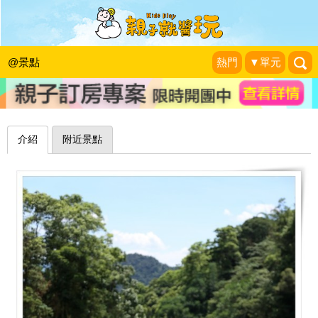
可遠觀也可近玩，清涼水氣降溫消暑～
南投能高親水公園、能高瀑布
@景點
熱門
▼單元
山。雲與藍天
|
2020-07-23
介紹
附近景點