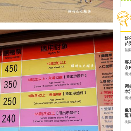
好
苗
苗
專
京K
國
宛
本
國
像
驚
桃