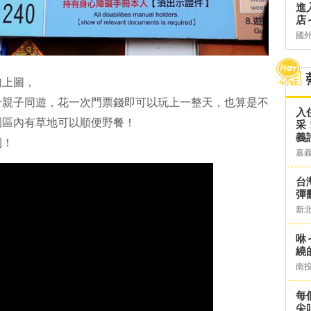
進
店～
國
如上圖，
合親子同遊，花一次門票錢即可以玩上一整天，也算是不
入
園區內有草地可以順便野餐！
采
義
利！
嘉
台灣
彈
新
咻
繞
南
每
尖