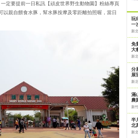
，一定要提前一日私訊【頑皮世界野生動物園】粉絲專頁
，即可以親自餵食水豚，幫水豚按摩及零距離拍照喔，當日
玩
一
新
免
大
新
分
展
新
滿
農
新
半
北
新