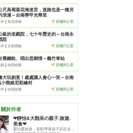
公尺高蜀葵花海迷宮，迷路也是一種另
的浪漫～台南學甲光華里
|
距離6公里
南市
賞花情報
公級的老戲院，七十年歷史的～台南永
戲院
|
距離7公里
南市
文創體驗
在舊鐵軌、唱出思鄉情～義竹車站
|
距離8公里
義縣
休閒娛樂
繪大玩創意！處處讓人會心一笑～台南
贏小熊維尼彩繪村
|
距離8公里
南市
休閒娛樂
關於作者
❤靜怡&大顆呆の親子.旅遊.
美食❤
愛玩愛旅遊，喜歡帶著孩子趴趴走，