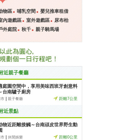
動物區
哺乳空間
嬰兒推車租借
室內遊戲區
室外遊戲區
尿布枱
戶外庭院
秋千
親子騎馬場
附近親子餐廳
適庭園空間中，享用美味西班牙創意料
～台南驢子廚房
|
距離7公里
南市
親子餐廳
附近景點
動物近距離接觸～台南頑皮世界野生動
園
|
距離0公里
南市
休閒娛樂