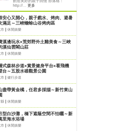
創造美好的親子回憶 部落格：
http://...
更多
得安心又開心，親子戲水、烤肉、避暑
次滿足～三峽蟾蜍山谷烤肉區
|
北市
休閒娛樂
費溪邊玩水×荒郊野外土雞美食～三峽
豹溪仙雲閣山莊
|
北市
休閒娛樂
層式森林步道×賞景健身平台×看飛機
望台～五股水碓觀景公園
|
北市
健行步道
山盡帶黃金橘，任君多採擷～新竹東山
園
|
竹縣
休閒娛樂
月型白沙灘，橋下遮蔭空間不怕曬～新
萬里海水浴場
|
北市
休閒娛樂