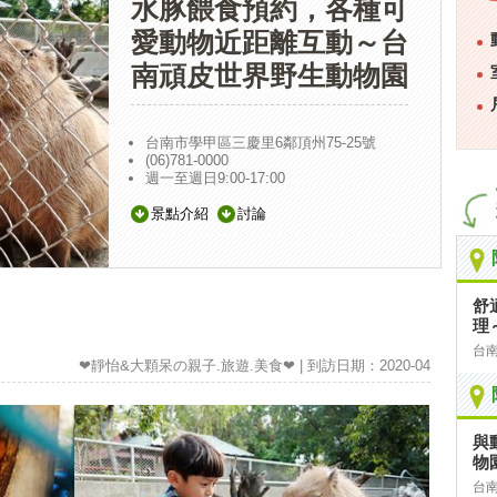
水豚餵食預約，各種可
愛動物近距離互動～台
南頑皮世界野生動物園
台南市學甲區三慶里6鄰頂州75-25號
(06)781-0000
週一至週日9:00-17:00
景點介紹
討論
舒
理
台
❤靜怡&大顆呆の親子.旅遊.美食❤ | 到訪日期：2020-04
與
物
台