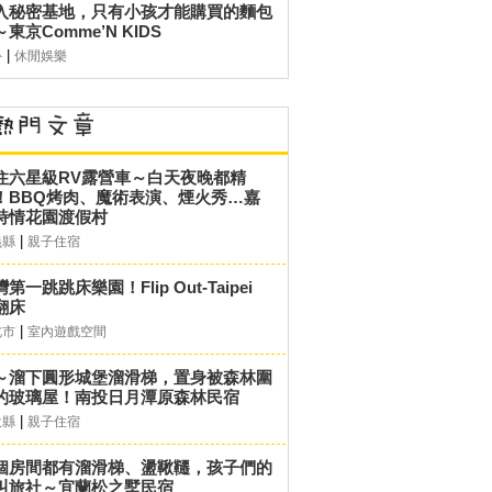
入秘密基地，只有小孩才能購買的麵包
東京Comme’N KIDS
|
外
休閒娛樂
住六星級RV露營車～白天夜晚都精
！BBQ烤肉、魔術表演、煙火秀…嘉
詩情花園渡假村
|
義縣
親子住宿
第一跳跳床樂園！Flip Out-Taipei
翻床
|
北市
室內遊戲空間
～溜下圓形城堡溜滑梯，置身被森林圍
的玻璃屋！南投日月潭原森林民宿
|
投縣
親子住宿
個房間都有溜滑梯、盪鞦韆，孩子們的
叫旅社～宜蘭松之墅民宿