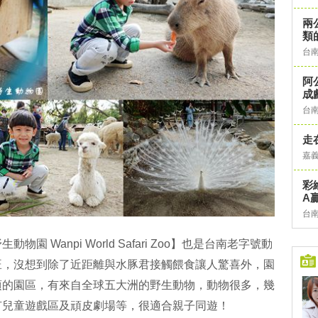
兩
類
台
阿
成
台
走
嘉
彩
A
台
 Wanpi World Safari Zoo】也是台南老字號動
旺，沒想到除了近距離與水豚君接觸餵食讓人驚喜外，園
頃的園區，有來自全球五大洲的野生動物，動物很多，幾
有兒童遊戲區及頑皮劇場等，很適合親子同遊！