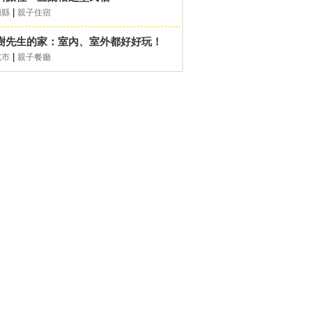
|
蘭縣
親子住宿
樹先生的家：室內、室外都好好玩！
|
北市
親子餐廳