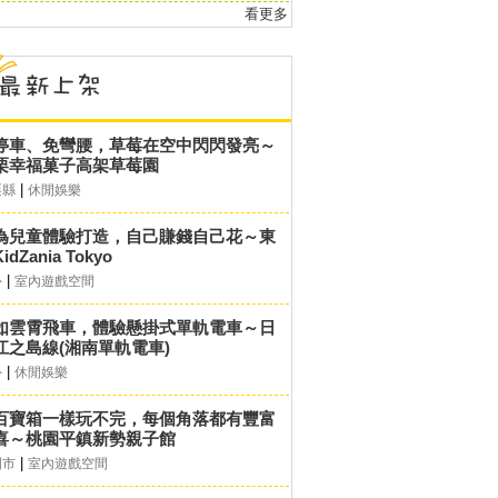
看更多
停車、免彎腰，草莓在空中閃閃發亮～
栗幸福菓子高架草莓園
|
栗縣
休閒娛樂
為兒童體驗打造，自己賺錢自己花～東
idZania Tokyo
|
外
室內遊戲空間
如雲霄飛車，體驗懸掛式單軌電車～日
江之島線(湘南單軌電車)
|
外
休閒娛樂
百寶箱一樣玩不完，每個角落都有豐富
喜～桃園平鎮新勢親子館
|
園市
室內遊戲空間