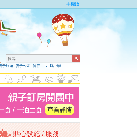
手機版
親子旅遊
親子公園
健行
diy
玩中學
貼心設施 / 服務