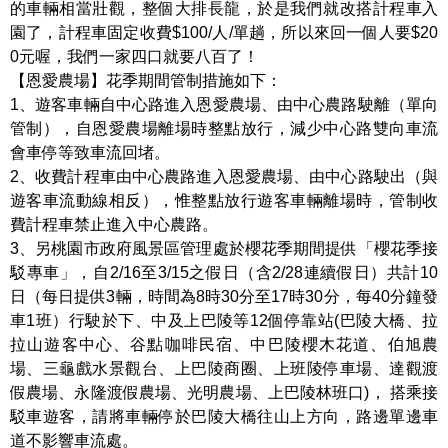
的車輛相當壯觀，整個大排長龍，於是我們就改搭計程車入
園了，計程車固定收費$100/人/單趟，所以來回一個人要$20
0元喔，我們一家四口就要八百了！
【恩愛農場】花季期間管制措施如下：
1、遊客車輛自中心路進入恩愛農場、由中心農路駛離（單向
管制），自恩愛農場離場時整點放行，減少中心路雙向車流
會車停等致車流回堵。
2、收費計程車由中心農路進入恩愛農場、由中心路駛出（與
遊客車流動線相反），惟整點放行遊客車輛離場時，管制收
費計程車禁止進入中心農路。
3、另桃園市政府風景區管理處於櫻花季期間提供「櫻花季接
駁專車」，自2/16至3/15之假日（含2/28連續假日）共計10
日（每日提供3輛，時間為8時30分至17時30分，每40分鐘發
車1班）行駛於下、中及上巴陵等12個停靠站(巴陵大橋、拉
拉山遊客中心、谷點咖啡民宿、中巴陵櫻木花道、伯旭農
場、三龜戲水景觀台、上巴陵商圈、上班陵停車場、達觀渡
假農場、永隆渡假農場、光明農場、上巴陵林班口)， 搭乘接
駁車遊客，請將車輛停於巴陵大橋往山上方向，路邊單邊車
道不影響車流處。