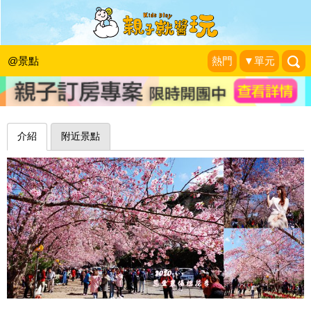
富士櫻滿開，粉粉嫩嫩點綴山頭一片春
意～桃園拉拉山恩愛農場
@景點
熱門
▼單元
❤靜怡&大顆呆の親子.旅遊.美食❤
|
2020-02-24
介紹
附近景點