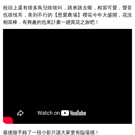
枝頭上還有很多鳥兒吱吱叫，跳來跳去喔，相當可愛，聲音
也很悅耳，美到不行的【恩愛農場】櫻花今年大盛開，花況
相當棒，有興趣的也來計畫一趟賞花之旅吧！
最後隨手錄了一段小影片讓大家更有臨場感！