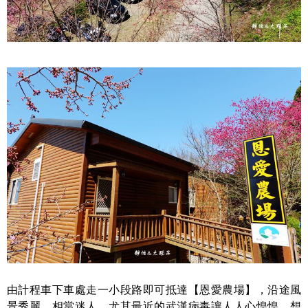
由計程車下車處走一小段路即可抵達【恩愛農場】，沿途風
景秀麗，相當迷人，尤其最近的武漢病毒讓人人心惶惶，想