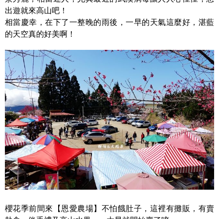
出遊就來高山吧！
相當慶幸，在下了一整晚的雨後，一早的天氣這麼好，湛藍
的天空真的好美啊！
櫻花季前間來【恩愛農場】不怕餓肚子，這裡有攤販，有賣