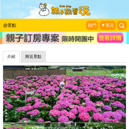
山嵐輕煙為景，沐浴滿滿繡球花海中～
台北花谷海芋園
@景點
熱門
▼單元
❤靜怡&大顆呆の親子.旅遊.美食❤
|
2019-05-29
介紹
附近景點