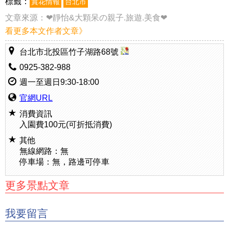
標籤：
賞花情報
台北市
文章來源：
❤靜怡&大顆呆の親子.旅遊.美食❤
看更多本文作者文章》
台北市北投區竹子湖路68號
0925-382-988
週一至週日9:30-18:00
官網URL
消費資訊
入園費100元(可折抵消費)
其他
無線網路：無
停車場：無，路邊可停車
更多景點文章
我要留言