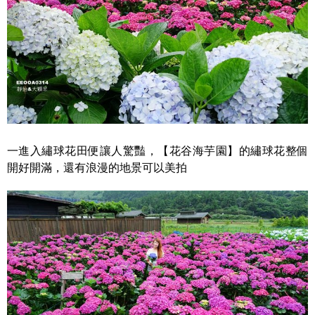
一進入繡球花田便讓人驚豔，【花谷海芋園】的繡球花整個
開好開滿，還有浪漫的地景可以美拍