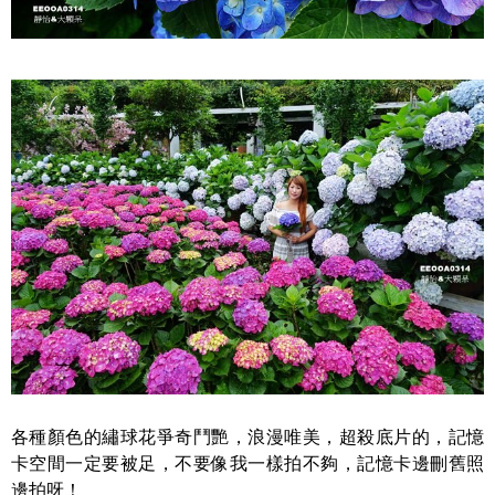
各種顏色的繡球花爭奇鬥艷，浪漫唯美，超殺底片的，記憶
卡空間一定要被足，不要像我一樣拍不夠，記憶卡邊刪舊照
邊拍呀！