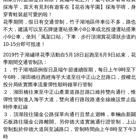
採海芋，當天有見到有遊客在【花谷海芋園】採海芋唷，身
穿青蛙裝超可愛的啦！
花季期間，假日有交通管制，竹子湖地區停車位不多，路也
不大，建議可以至石牌捷運站搭乘小8公車或北投捷運站搭乘
小9公車，坐到「風架口站」下車．步行頂湖賞花環狀步道約
10-15分即可抵達！
2019竹子湖繡球花季活動自5月18日起跑至6月9日結束，花
季期間交通管制訊：
１．竹子湖地區例假日及端午節連續假期，每日上午9時至下
午6時，湖田橋往西經海芋大道至往中正山之岔路口，授權北
投分局依實際車流量彈性順時鐘單行管制
２．湖田橋往東至中正山產業道路岔路口維持雙向通行，惟
彈性管制進入海芋大道，雙向通行路段路邊全線繪設禁止臨
時停車紅線
３．頂湖段往陽金公路採單向通行且禁止迴轉，車輛由新闢
石板路往陽金公路離開。另仰德大道實施通行證管制，上山
管制點於仰德大道與至誠路口，管制時間由上午8時至下午3
時