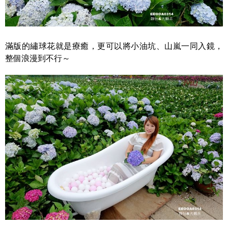
滿版的繡球花就是療癒，更可以將小油坑、山嵐一同入鏡，
整個浪漫到不行～