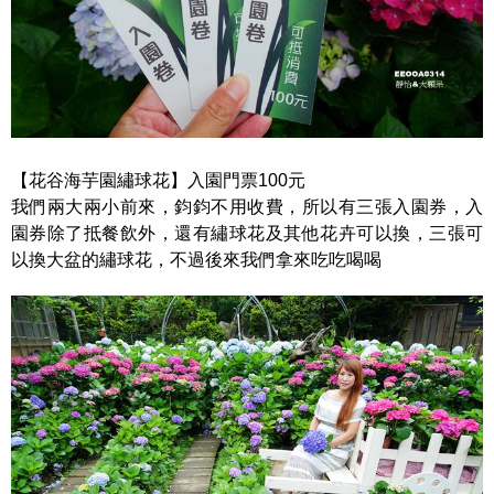
【花谷海芋園繡球花】入園門票100元
我們兩大兩小前來，鈞鈞不用收費，所以有三張入園券，入
園券除了抵餐飲外，還有繡球花及其他花卉可以換，三張可
以換大盆的繡球花，不過後來我們拿來吃吃喝喝