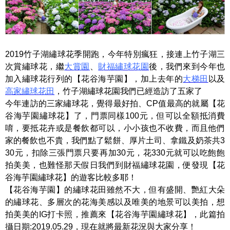
2019竹子湖繡球花季開跑，今年特別瘋狂，接連上竹子湖三
次賞繡球花，繼
大賞園
、
財福繡球花園
後，我們來到今年也
加入繡球花行列的【花谷海芋園】，加上去年的
大梯田
以及
高家繡球花田
，竹子湖繡球花園我們已經造訪了五家了
今年連訪的三家繡球花，覺得最好拍、CP值最高的就屬【花
谷海芋園繡球花】了，門票同樣100元，但可以全額抵消費
唷，要抵花卉或是餐飲都可以，小小孩也不收費，而且他們
家的餐飲也不貴，我們點了鬆餅、厚片土司、拿鐵及奶茶共3
30元，扣除三張門票只要再加30元，花330元就可以吃飽飽
拍美美，也難怪那天假日我們到財福繡球花園，便發現【花
谷海芋園繡球花】的遊客比較多耶！
【花谷海芋園】的繡球花田雖然不大，但有盛開、艷紅大朵
的繡球花、多層次的花海美感以及唯美的地景可以美拍，想
拍美美的IG打卡照，推薦來【花谷海芋園繡球花】，此篇拍
攝日期:2019.05.29，現在就將最新花況與大家分享！