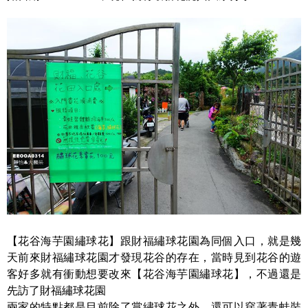
【花谷海芋園繡球花】跟財福繡球花園為同個入口，就是幾
天前來財福繡球花園才發現花谷的存在，當時見到花谷的遊
客好多就有衝動想要改來【花谷海芋園繡球花】，不過還是
先訪了財福繡球花園
兩家的特點都是目前除了賞繡球花之外，還可以穿著青蛙裝