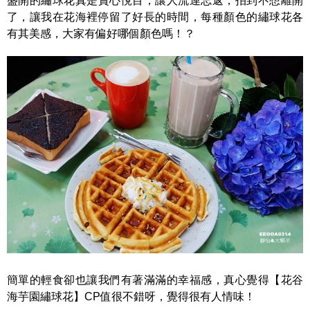
盛開的繡球花真是賞心悅目，讓人流連忘返，拍到不想離開
了，讓我在花海裡停留了好長的時間，每種顏色的繡球花各
有其美感，大家有偏好哪個顏色嗎！？
簡單的輕食卻也讓我們有著滿滿的幸福感，真心覺得【花谷
海芋園繡球花】CP值很不錯呀，覺得很有人情味！