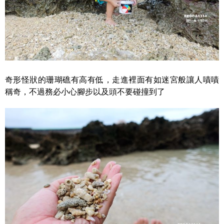
奇形怪狀的珊瑚礁有高有低，走進裡面有如迷宮般讓人嘖嘖
稱奇，不過務必小心腳步以及頭不要碰撞到了