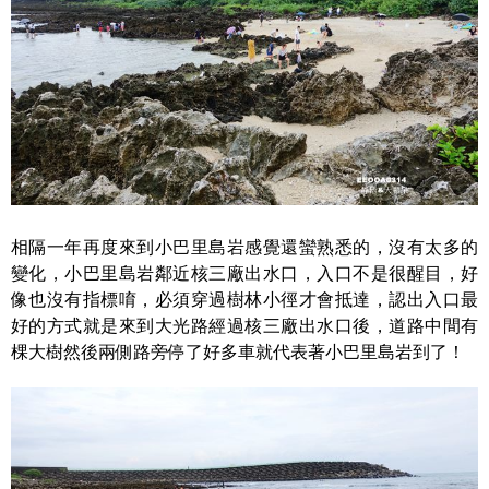
相隔一年再度來到小巴里島岩感覺還蠻熟悉的，沒有太多的
變化，小巴里島岩鄰近核三廠出水口，入口不是很醒目，好
像也沒有指標唷，必須穿過樹林小徑才會抵達，認出入口最
好的方式就是來到大光路經過核三廠出水口後，道路中間有
棵大樹然後兩側路旁停了好多車就代表著小巴里島岩到了！