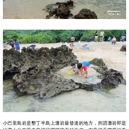
小巴里島岩是墾丁半島上灘岩最發達的地方，所謂灘岩即是