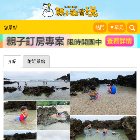
天然珊瑚礁石海灘，魚兒就在身邊游～
墾丁小巴里島岩
@景點
熱門
▼單元
❤靜怡&大顆呆の親子.旅遊.美食❤
|
2018-09-14
介紹
附近景點