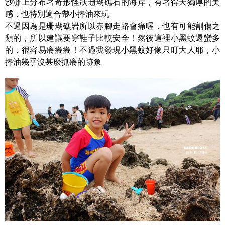
沙灘上分布著奇形怪狀珊瑚礁石的海岸，有著得天獨厚的美
感，也特別適合帶小捧油來玩
不過因為是珊瑚礁岩所以赤腳走路會痛喔，也有可能割傷之
類的，所以建議要穿鞋子比較安全！然後這裡小黑蚊還蠻多
的，很容易癢癢癢！不過我發現小黑蚊好像只叮大人耶，小
捧油幾乎沒甚麼抓癢的跡象