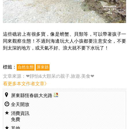
這些礁岩上有很多寶，像是螃蟹、貝類等，可以帶著孩子一
同來觀察生態！不過到海邊玩大人小孩都要注意安全，不要
到太深的地方，或天氣不好、浪大就不要下水玩了！
標籤：
自然生態
屏東縣
文章來源：
❤靜怡&大顆呆の親子.旅遊.美食❤
看更多本文作者文章》
屏東縣恆春鎮大光路
全天開放
消費資訊
免費
其他