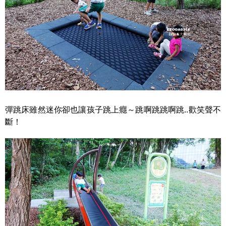
彈跳床雖然迷你卻也讓孩子跳上癮～跳啊跳跳啊跳..歡笑聲不
斷！