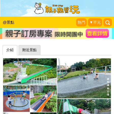
長長滾輪溜滑梯×巨大攀爬架，挑戰無
極限～中和錦和運動公園
@景點
熱門
▼單元
❤靜怡&大顆呆の親子.旅遊.美食❤
|
2018-09-05
介紹
附近景點