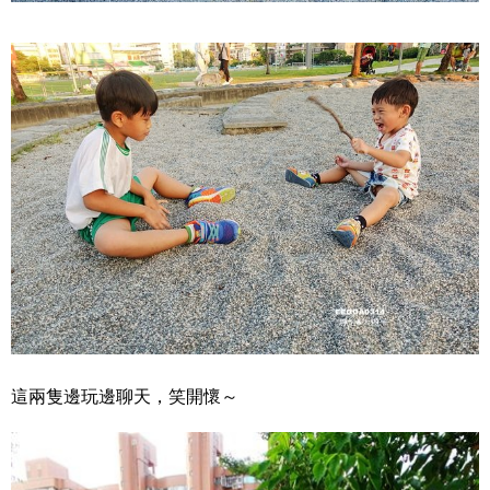
這兩隻邊玩邊聊天，笑開懷～