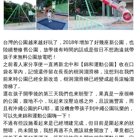
台灣的公園越來越好玩了，2018年增加了好幾座新公園，也
陸續整修舊公園，放學後有時間的話或是假日不想跑遠就帶
孩子來無料公園放電吧！
之前看人家分享便一直將新北中和【錦和運動公園】收在口
袋名單內，記憶還停留在長長的樹洞溜滑梯，沒想到在我們
前來時公園已經全新改造，樹洞溜滑梯已經變成超長滾輪溜
滑梯了..
選在孩子開學後的第三天我們也來朝聖了，果真是一座很棒
的公園，腹地不小，玩起來沒壓迫感之外，且設施豐富，而
且有沖繩公園的FU耶，還沒機會帶孩子到沖繩公園玩樂的，
可以先來錦和運動公園嗨一下！
不過有些設施看起來是已經增建完成，但目前是圍起來的狀
態唷，尚未開放，我想再過不久應該就會開放了，畢竟都已