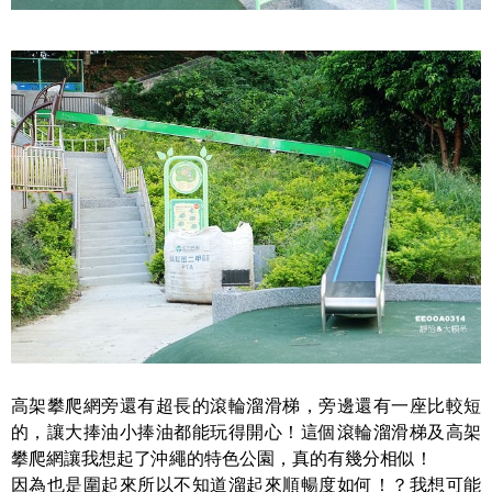
高架攀爬網旁還有超長的滾輪溜滑梯，旁邊還有一座比較短
的，讓大捧油小捧油都能玩得開心！這個滾輪溜滑梯及高架
攀爬網讓我想起了沖繩的特色公園，真的有幾分相似！
因為也是圍起來所以不知道溜起來順暢度如何！？我想可能