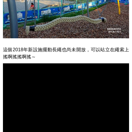
這個2018年新設施擺動長繩也尚未開放，可以站立在繩索上
搖啊搖搖啊搖～