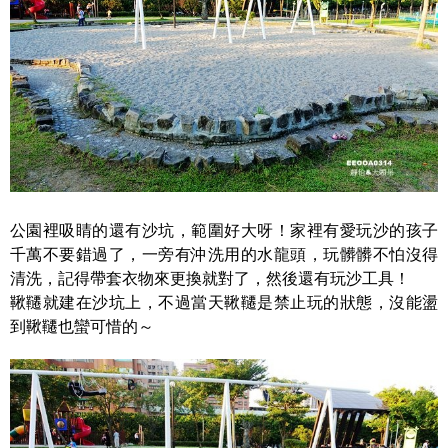
公園裡吸睛的還有沙坑，範圍好大呀！家裡有愛玩沙的孩子
千萬不要錯過了，一旁有沖洗用的水龍頭，玩髒髒不怕沒得
清洗，記得帶套衣物來更換就對了，然後還有玩沙工具！
鞦韆就建在沙坑上，不過當天鞦韆是禁止玩的狀態，沒能盪
到鞦韆也蠻可惜的～