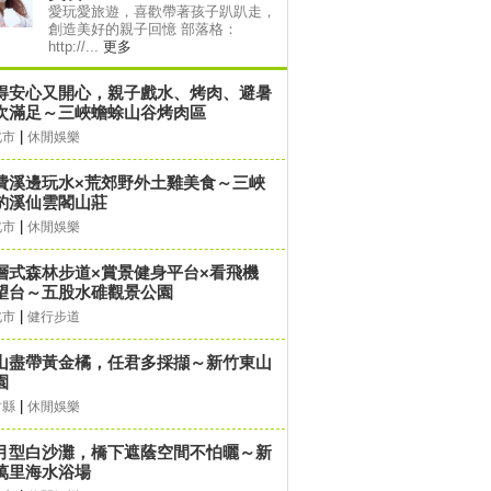
愛玩愛旅遊，喜歡帶著孩子趴趴走，
創造美好的親子回憶 部落格：
http://...
更多
得安心又開心，親子戲水、烤肉、避暑
次滿足～三峽蟾蜍山谷烤肉區
|
北市
休閒娛樂
費溪邊玩水×荒郊野外土雞美食～三峽
豹溪仙雲閣山莊
|
北市
休閒娛樂
層式森林步道×賞景健身平台×看飛機
望台～五股水碓觀景公園
|
北市
健行步道
山盡帶黃金橘，任君多採擷～新竹東山
園
|
竹縣
休閒娛樂
月型白沙灘，橋下遮蔭空間不怕曬～新
萬里海水浴場