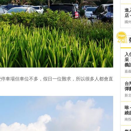
進
店～
國
入
采
義
嘉
費停車場但車位不多，假日一位難求，所以很多人都會直
台灣
彈
新
咻
繞
南