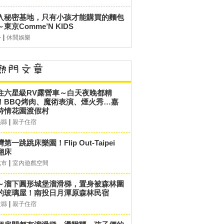
入秘密基地，只有小孩才能購買的麵包
東京Comme’N KIDS
|
外
休閒娛樂
住六星級RV露營車～白天夜晚都精
！BBQ烤肉、魔術表演、煙火秀…嘉
詩情花園渡假村
|
義縣
親子住宿
第一跳跳床樂園！Flip Out-Taipei
翻床
|
北市
室內遊戲空間
～溜下圓形城堡溜滑梯，置身被森林圍
的玻璃屋！南投日月潭原森林民宿
|
投縣
親子住宿