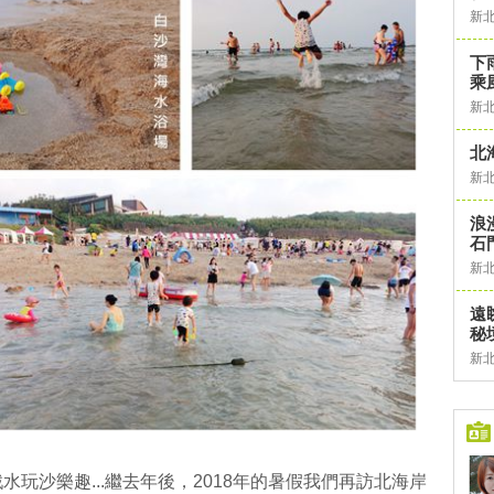
新
下
乘
新
北
新
浪
石
新
遠
秘
新
玩沙樂趣...繼去年後，2018年的暑假我們再訪北海岸