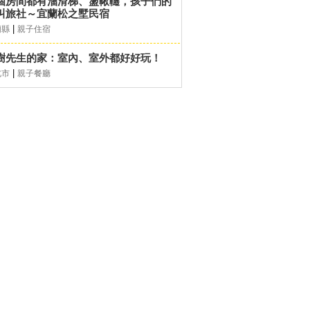
個房間都有溜滑梯、盪鞦韆，孩子們的
叫旅社～宜蘭松之墅民宿
|
蘭縣
親子住宿
樹先生的家：室內、室外都好好玩！
|
北市
親子餐廳