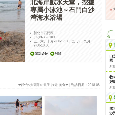
北海岸戲水天堂，挖掘
專屬小泳池～石門白沙
灣海水浴場
新北市石門區
(02)8635-5100
五、六、十月9:00-17:00,七、八、九月
9:00-18:00
景點介紹
討論
白
園
新
牧
好
❤靜怡&大顆呆の親子.旅遊.美食❤ | 到訪日期：2018-08
新
踏
沙