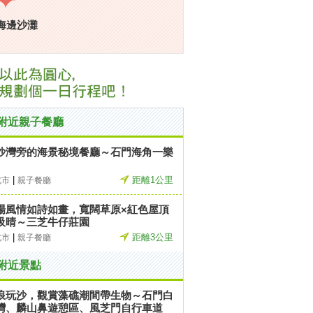
海邊沙灘
附近親子餐廳
沙灣旁的海景秘境餐廳～石門海角一樂
|
距離1公里
北市
親子餐廳
場風情如詩如畫，寬闊草原×紅色屋頂
吸晴～三芝牛仔莊園
|
距離3公里
北市
親子餐廳
附近景點
浪玩沙，觀賞藻礁潮間帶生物～石門白
灣、麟山鼻遊憩區、風芝門自行車道