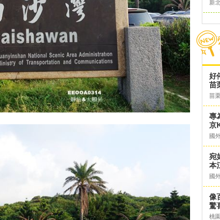
新
好
苗
苗
專
京K
國
宛
本
國
像
驚
桃