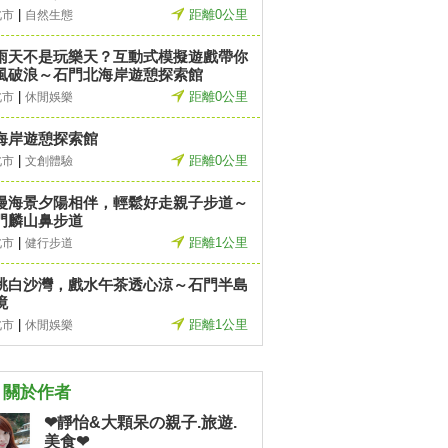
|
距離0公里
北市
自然生態
雨天不是玩樂天？互動式模擬遊戲帶你
風破浪～石門北海岸遊憩探索館
|
距離0公里
北市
休閒娛樂
海岸遊憩探索館
|
距離0公里
北市
文創體驗
漫海景夕陽相伴，輕鬆好走親子步道～
門麟山鼻步道
|
距離1公里
北市
健行步道
眺白沙灣，戲水午茶透心涼～石門半島
境
|
距離1公里
北市
休閒娛樂
關於作者
❤靜怡&大顆呆の親子.旅遊.
美食❤