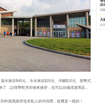
每
尖
宜
大
台
水淋浴$40元、冷水淋浴$20元、沖腳$10元、投幣式
備最棒了，記得帶乾淨衣物來換穿，也可以自備清潔用品，
走到外面馬路旁也有私人的沖洗間，收費是一樣的！