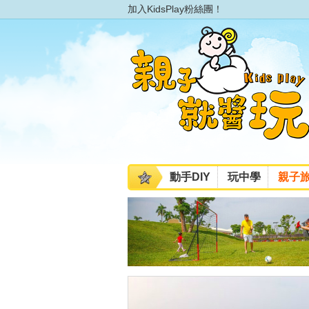
加入KidsPlay粉絲團！
動手DIY
玩中學
親子