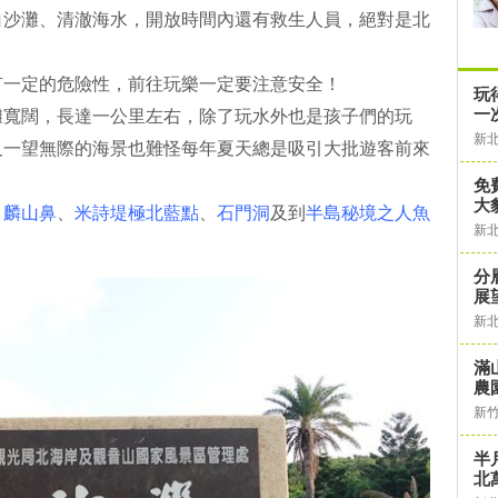
白沙灘、清澈海水，開放時間內還有救生人員，絕對是北
有一定的危險性，前往玩樂一定要注意安全！
玩
一
灘寬闊，長達一公里左右，除了玩水外也是孩子們的玩
新
及一望無際的海景也難怪每年夏天總是吸引大批遊客前來
免
大
、
麟山鼻
、
米詩堤極北藍點
、
石門洞
及到
半島秘境之人魚
新
分
展
新
滿
農
新
半
北