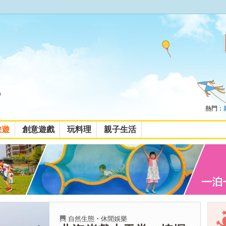
熱門：
旅遊
創意遊戲
玩料理
親子生活
自然生態
・
休閒娛樂