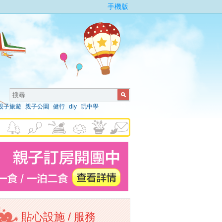
手機版
親子旅遊
親子公園
健行
diy
玩中學
貼心設施 / 服務