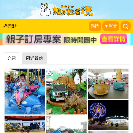
暑假必玩，大小朋友的開心樂園～臺北
市兒童新樂園
@景點
熱門
▼單元
❤靜怡&大顆呆の親子.旅遊.美食❤
|
2018-08-27
介紹
附近景點