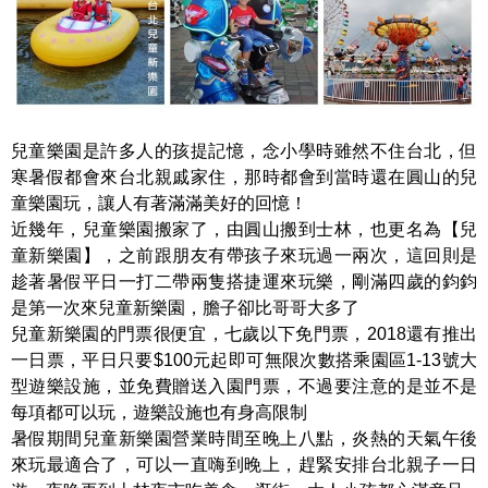
兒童樂園是許多人的孩提記憶，念小學時雖然不住台北，但
寒暑假都會來台北親戚家住，那時都會到當時還在圓山的兒
童樂園玩，讓人有著滿滿美好的回憶！
近幾年，兒童樂園搬家了，由圓山搬到士林，也更名為【兒
童新樂園】，之前跟朋友有帶孩子來玩過一兩次，這回則是
趁著暑假平日一打二帶兩隻搭捷運來玩樂，剛滿四歲的鈞鈞
是第一次來兒童新樂園，膽子卻比哥哥大多了
兒童新樂園的門票很便宜，七歲以下免門票，2018還有推出
一日票，平日只要$100元起即可無限次數搭乘園區1-13號大
型遊樂設施，並免費贈送入園門票，不過要注意的是並不是
每項都可以玩，遊樂設施也有身高限制
暑假期間兒童新樂園營業時間至晚上八點，炎熱的天氣午後
來玩最適合了，可以一直嗨到晚上，趕緊安排台北親子一日