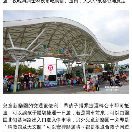
遊，夜晚再到士林夜市吃美食、逛街，大人小孩都心滿意足
兒童新樂園的交通很便利，帶孩子搭乘捷運轉公車即可抵
達，可以讓孩子體驗捷運一日遊，若是開車前來，可以由園
區北側基河路出入口進入停車場，另外兒童新樂園一旁即是
＂科教館及天文館＂可以安排順遊唷～都是很適合親子同遊