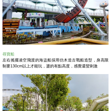
尋寶船
左右搖擺凌空飛渡的海盜船採用仿木造古戰船造型，身高限
制要130cm以上才能玩，盪的有點高度，感覺還蠻刺激