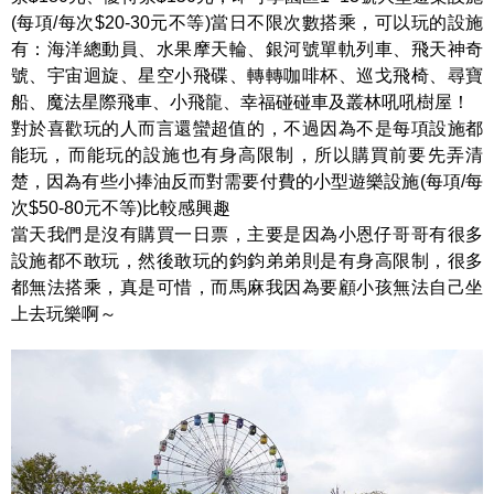
(每項/每次$20-30元不等)當日不限次數搭乘，可以玩的設施
有：海洋總動員、水果摩天輪、銀河號單軌列車、飛天神奇
號、宇宙迴旋、星空小飛碟、轉轉咖啡杯、巡戈飛椅、尋寶
船、魔法星際飛車、小飛龍、幸福碰碰車及叢林吼吼樹屋！
對於喜歡玩的人而言還蠻超值的，不過因為不是每項設施都
能玩，而能玩的設施也有身高限制，所以購買前要先弄清
楚，因為有些小捧油反而對需要付費的小型遊樂設施(每項/每
次$50-80元不等)比較感興趣
當天我們是沒有購買一日票，主要是因為小恩仔哥哥有很多
設施都不敢玩，然後敢玩的鈞鈞弟弟則是有身高限制，很多
都無法搭乘，真是可惜，而馬麻我因為要顧小孩無法自己坐
上去玩樂啊～