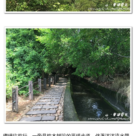
繼續往前行，一旁是枕木舖設的平緩步道，伴著涔涔流水聲