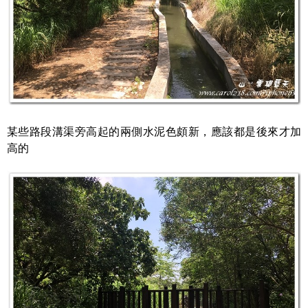
某些路段溝渠旁高起的兩側水泥色頗新，應該都是後來才加
高的