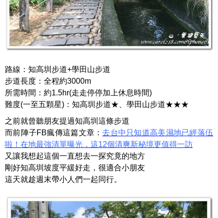
路線：知高圳步道+學田山步道
步道長度：全程約3000m
所需時間：約1.5hr(走走停停加上休息時間)
難度(一至五顆星)：知高圳步道
★
、學田山步道
★
★
★
之前就曾聽朋友提過知高圳這條步道
而前陣子FB瘋傳這篇文章：
去台中只知道高美濕地已經落伍
啦！在地最強清單曝光，這12個清爽新秘境更值得一訪
又讓我想起這個一直想去一探究竟的地方
剛好知高圳坡度平緩好走，很適合小朋友
這天就趁週末帶小人們一起同行。