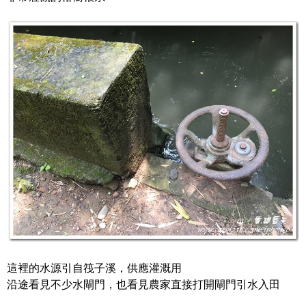
這裡的水源引自筏子溪，供應灌溉用
沿途看見不少水閘門，也看見農家直接打開閘門引水入田