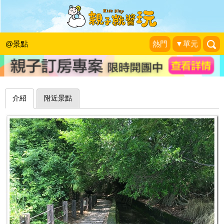
近郊小秘境，適合全家大小散步健行～
台中知高圳步道
@景點
熱門
▼單元
山。雲與藍天
|
2017-05-21
介紹
附近景點