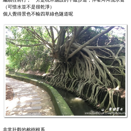
（可惜水並不是很乾淨）
個人覺得景色不輸四草綠色隧道呢
非常壯觀的榕樹根系