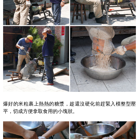
爆好的米粒裹上熱熱的糖漿，趁還沒硬化前趕緊入模整型壓
平，切成方便拿取食用的小塊狀。