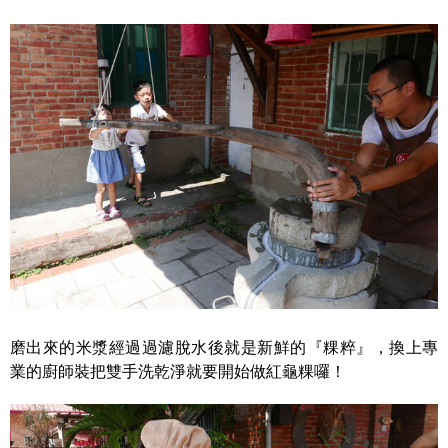
磨出來的米漿經過過濾脫水後就是新鮮的『粿粹』，換上專
業的廚師裝把雙手洗乾淨就要開始做紅龜粿囉！