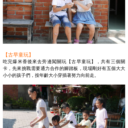
【古早童玩】
吃完爆米香後來去旁邊闖關玩【古早童玩】，共有三個關
卡，先來挑戰需要通力合作的腳踏板，現場剛好有五個大大
小小的孩子們，按年齡大小穿插著努力向前走。