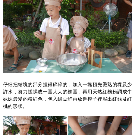
仔細把結塊的部分捏得碎碎的，加入一塊預先燙熟的粿及少
許水，努力搓揉成一團大大的麵團，再用天然紅麴粉調成牛
妹妹最愛的粉紅色，包入綠豆餡再放進模子裡壓出紅龜及紅
桃的形狀。