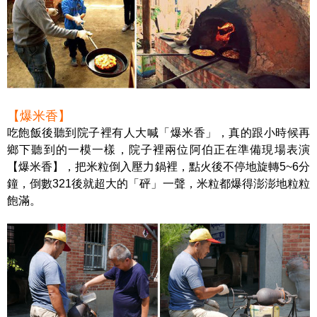
【爆米香】
吃飽飯後聽到院子裡有人大喊「爆米香」，真的跟小時候再
鄉下聽到的一模一樣，院子裡兩位阿伯正在準備現場表演
【爆米香】，把米粒倒入壓力鍋裡，點火後不停地旋轉5~6分
鐘，倒數321後就超大的「砰」一聲，米粒都爆得澎澎地粒粒
飽滿。