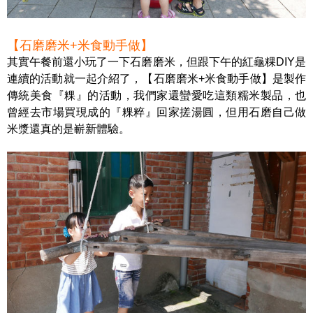
【石磨磨米+米食動手做】
其實午餐前還小玩了一下石磨磨米，但跟下午的紅龜粿DIY是
連續的活動就一起介紹了，【石磨磨米+米食動手做】是製作
傳統美食『粿』的活動，我們家還蠻愛吃這類糯米製品，也
曾經去市場買現成的『粿粹』回家搓湯圓，但用石磨自己做
米漿還真的是嶄新體驗。