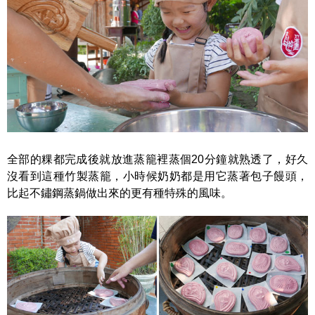
全部的粿都完成後就放進蒸籠裡蒸個20分鐘就熟透了，好久
沒看到這種竹製蒸籠，小時候奶奶都是用它蒸著包子饅頭，
比起不鏽鋼蒸鍋做出來的更有種特殊的風味。