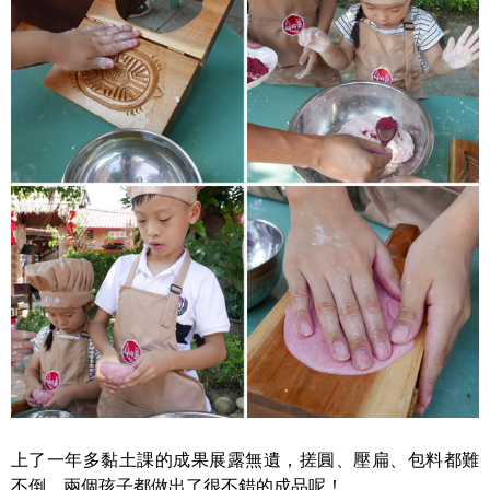
上了一年多黏土課的成果展露無遺，搓圓、壓扁、包料都難
不倒，兩個孩子都做出了很不錯的成品呢！