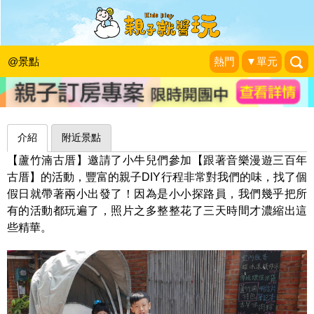
跟著音樂漫遊三百年古厝，超豐富童
玩、DIY行程～苗栗蘆竹湳古厝
@景點
熱門
▼單元
Oh 我的雙牛寶貝兒~
|
2017-09-23
介紹
附近景點
【蘆竹湳古厝】邀請了小牛兒們參加【跟著音樂漫遊三百年
古厝】的活動，豐富的親子DIY行程非常對我們的味，找了個
假日就帶著兩小出發了！因為是小小探路員，我們幾乎把所
有的活動都玩遍了，照片之多整整花了三天時間才濃縮出這
些精華。