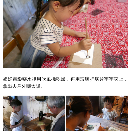
塗好顯影藥水後用吹風機乾燥，再用玻璃把底片牢牢夾上，
拿出去戶外曬太陽。