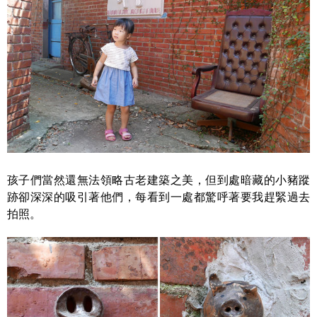
孩子們當然還無法領略古老建築之美，但到處暗藏的小豬蹤
跡卻深深的吸引著他們，每看到一處都驚呼著要我趕緊過去
拍照。