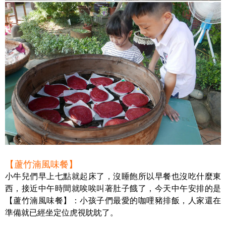
【蘆竹湳風味餐】
小牛兒們早上七點就起床了，沒睡飽所以早餐也沒吃什麼東
西，接近中午時間就唉唉叫著肚子餓了，今天中午安排的是
【蘆竹湳風味餐】：小孩子們最愛的咖哩豬排飯，人家還在
準備就已經坐定位虎視眈眈了。