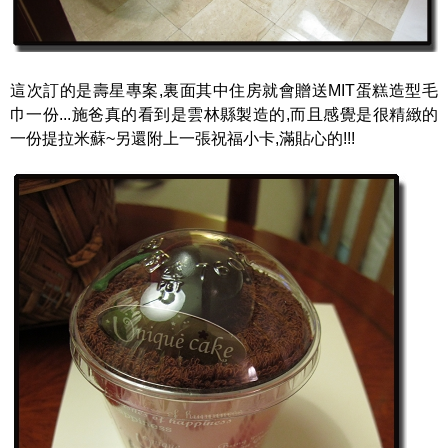
這次訂的是壽星專案,裏面其中住房就會贈送MIT蛋糕造型毛
巾一份...施爸真的看到是雲林縣製造的,而且感覺是很精緻的
一份提拉米蘇~另還附上一張祝福小卡,滿貼心的!!!