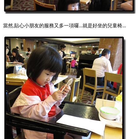
當然,貼心小朋友的服務又多一項囉...就是好坐的兒童椅...