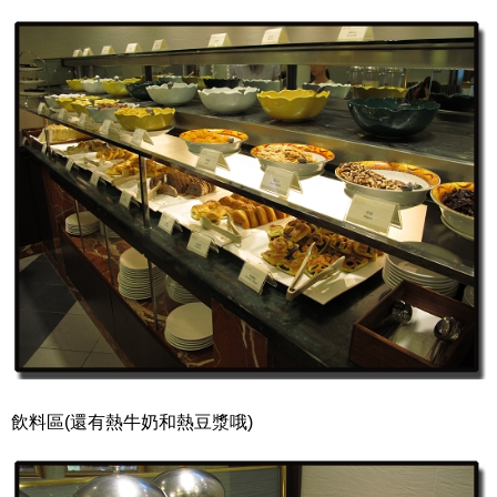
飲料區(還有熱牛奶和熱豆漿哦)