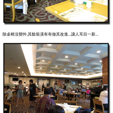
除桌椅沒變外,其餘裝潢有有做其改進...讓人耳目一新...