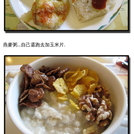
燕麥粥...自己還跑去加玉米片.