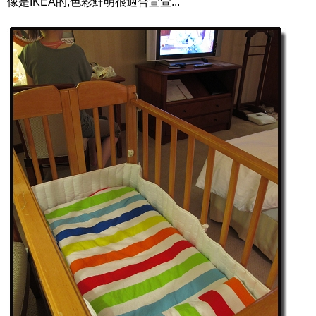
像是IKEA的,色彩鮮明很適合萱萱...