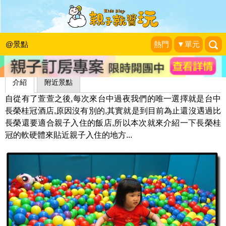
長榮桂冠酒店(台中)
施爸拍拍寫寫過生活!!!
|
2011-08-01
@景點
熱門
▼單元
介紹
附近景點
自從有了萱萱之後,每次來台中過夜我們的唯一選擇就是台中
長榮桂冠酒店,原因沒有別的,其實就是到目前為止還沒遇過比
長榮還要適合親子入住的飯店,所以本次就來介紹一下長榮桂
冠的軟硬體來貼近親子入住的地方...