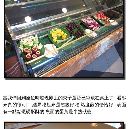
當我們回到座位時發現剛丟的夾子選蛋已經放在桌上了...看起
來真的很可口,結果吃起來是超級好吃,熟度煎的恰恰好...表面
有一點點硬硬酥酥的,裏面的蛋黃是半熟狀態.