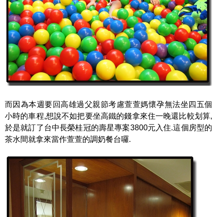
而因為本週要回高雄過父親節考慮萱萱媽懷孕無法坐四五個
小時的車程,想說不如把要坐高鐵的錢拿來住一晚還比較划算,
於是就訂了台中長榮桂冠的壽星專案3800元入住.這個房型的
茶水間就拿來當作萱萱的調奶餐台囉.