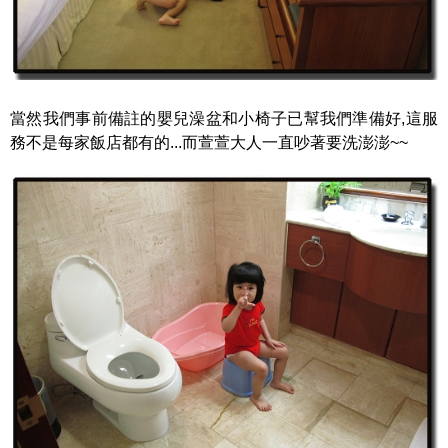
當然我們事前備註的嬰兒澡盆和小椅子已幫我們準備好,這服
務不是每家飯店都有的...而萱萱大人一直吵著要洗澎澎~~