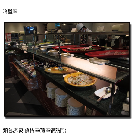
冷盤區.
麵包,燕麥,優格區(這區很熱門)