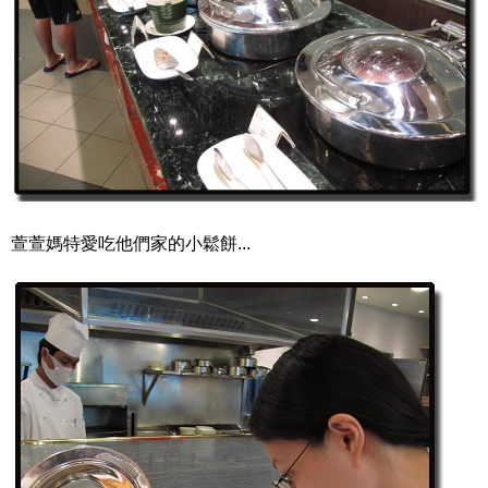
萱萱媽特愛吃他們家的小鬆餅...