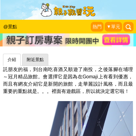
低調奢華就是親子界的新時尚～南投冠
月精品旅館
@景點
熱門
▼單元
騏哥的喵喵樂園
|
2016-03-07
介紹
附近景點
託朋友的福，到台南吃喜酒又順遊了南投，之後落腳在埔理
～冠月精品旅館。會選擇它是因為在Gomaji上有看到優惠，
而且有網友介紹它是新開的旅館，走華麗設計風格，而且最
重要的重點就是。。。裡面有遊戲區，所以就決定選它啦！