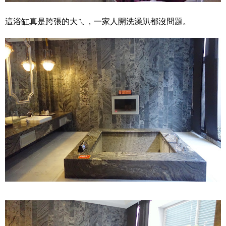
這浴缸真是跨張的大ㄟ，一家人開洗澡趴都沒問題。