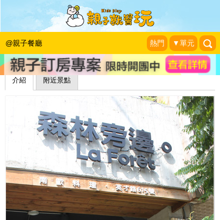
森林旁邊。La Forêt (英才館)
幸福的滋味
|
2012-08-01
@親子餐廳
熱門
▼單元
介紹
附近景點