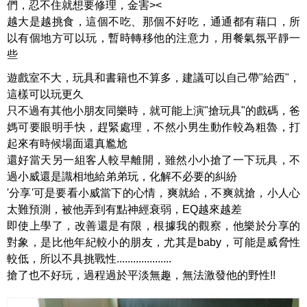
們，忍不住就想要修理，金害><
越大是越挑食，這個不吃、那個不好吃，通通都有藉口，所
以有個地方可以玩，暫時轉移他的注意力，用餐氣氛平靜一
些
遊戲室不大，玩具和書籍也不算多，建議可以自己帶"給西"，
這樣可以玩更久
只不過有其他小朋友同樂時，就可能上演"搶玩具"的戲碼，爸
媽可要眼明手快，趕緊處理，不然小男生動作較為粗魯，打
起來有時候場面還真尷尬
還好當天另一組客人較早離開，雖然小小搶了一下玩具，不
過小威還是識相地給弟弟玩，化解不必要的糾紛
'分享'可是要看小威當下的心情，爽就給，不爽就搶，小人心
太難預測，被他弄到有點神經衰弱，EQ越來越差
即使上學了，改善還是有限，根據我的觀察，他樂於分享的
對象，是比他年紀較小的朋友，尤其是baby，可能是威脅性
較低，所以不具挑戰性....................
搶了也不好玩，過程過於平淡無趣，無法激發他的野性!!