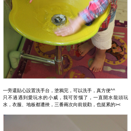
一旁還貼心設置洗手台，塗鴉完，可以洗手，真方便^^
只不過遇到愛玩水的小威，我可苦惱了，一直開水龍頭玩
水，衣服、地板都遭殃，三番兩次向前規勸，也挺累的><