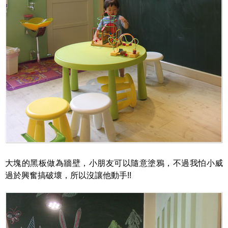
大塊的黑板做為牆壁，小朋友可以隨意塗鴉，不過我怕小威
過於興奮搞破壞，所以沒讓他動手!!