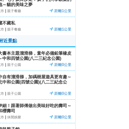
地～貓的美味之夢
|
距離1公里
北市
親子餐廳
藏不藏私
|
距離1公里
北市
親子餐廳
附近景點
大書本主題溜滑梯，童年必備鉛筆橡皮
～中和四號公園(八二三紀念公園)
|
距離0公里
北市
親子公園
中自有溜滑梯，加碼樹屋遊具更有趣～
北中和公園(四號公園)(八二三紀念公
|
距離0公里
北市
親子公園
伊細！跟著師傅做出美味好吃的壽司～
和櫻壽司
|
距離0公里
北市
休閒娛樂