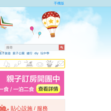
手機版
親子旅遊
親子公園
健行
diy
玩中學
貼心設施 / 服務