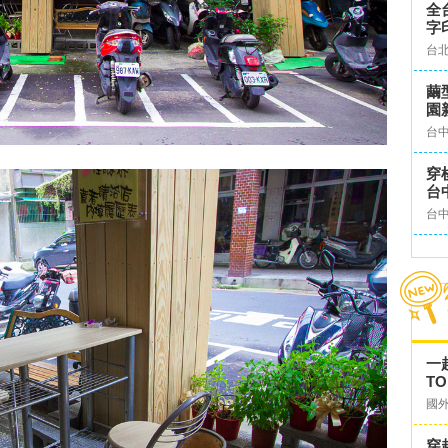
全
字
台
繭
園
台
穿
台
台
一
TO
國
穿