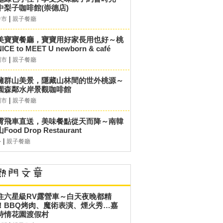
中梨子咖啡館(崇德店)
|
中市
親子餐廳
美寶寶餐廳，寶寶用好家長用也好～桃
ICE to MEET U newborn & café
|
園市
親子餐廳
擁群山美景，隱藏山林間的世外桃源～
園森鄰水岸景觀咖啡館
|
園市
親子餐廳
霄飛車直送，美味餐點從天而降～南韓
Food Drop Restaurant
|
外
親子餐廳
住六星級RV露營車～白天夜晚都精
！BBQ烤肉、魔術表演、煙火秀…嘉
詩情花園渡假村