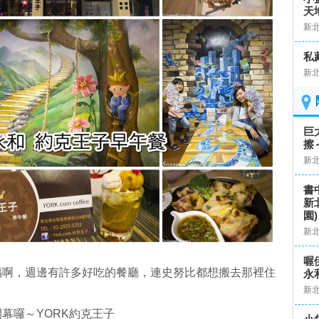
天
新
私
新
巨
擦
新
書
新
園)
新
喔
福啊，週邊有許多好吃的餐廳，連史努比都想搬去那裡住
永
新
幕囉～YORK約克王子