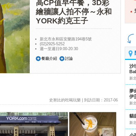
高CP值早午餐，3D彩
繪牆讓人拍不停～永和
YORK約克王子
新北市永和區安樂路194巷5號
(02)2925-5252
週一至週日9:00-20:30
餐廳介紹
討論
沙
Ba
新
夢
伊
史努比的吃喝玩樂 | 到訪日期：2017-06
新
貓
新
小