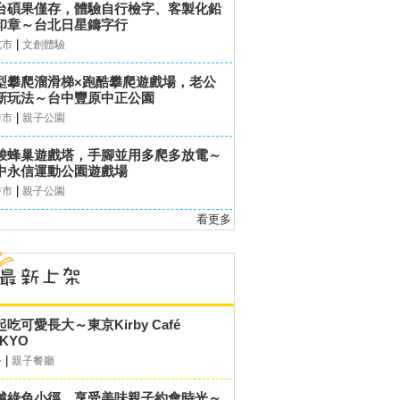
台碩果僅存，體驗自行檢字、客製化鉛
印章～台北日星鑄字行
|
北市
文創體驗
型攀爬溜滑梯×跑酷攀爬遊戲場，老公
新玩法～台中豐原中正公園
|
中市
親子公園
梭蜂巢遊戲塔，手腳並用多爬多放電～
中永信運動公園遊戲場
|
中市
親子公園
看更多
起吃可愛長大～東京Kirby Café
KYO
|
外
親子餐廳
越綠色小徑，享受美味親子約會時光～