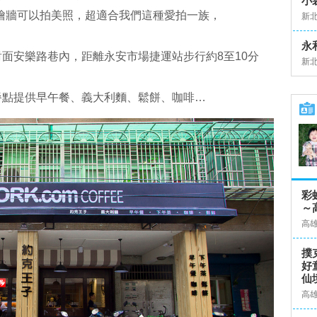
小
繪牆可以拍美照，超適合我們這種愛拍一族，
新
永
面安樂路巷內，距離永安市場捷運站步行約8至10分
新
餐點提供早午餐、義大利麵、鬆餅、咖啡…
彩
～
高
撲
好
仙
高