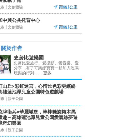
袋鼠親子館
|
距離1公里
北市
文創體驗
和中興公共托育中心
|
距離1公里
北市
文創體驗
關於作者
史努比遊樂園
史努比愛旅行、愛攝影、愛音樂、愛
分享，有了可樂娜寶寶一起加入吃喝
玩樂的行列，...
更多
虹山丘×彩虹迷宮，心情比色彩更繽紛
高雄蓮池潭兒童公園特色遊戲場
|
雄市
親子公園
克牌衛兵×華麗城堡，棒棒糖旋轉木馬
童趣～高雄蓮池潭兒童公園愛麗絲夢遊
境奇幻樂園
|
雄市
親子公園