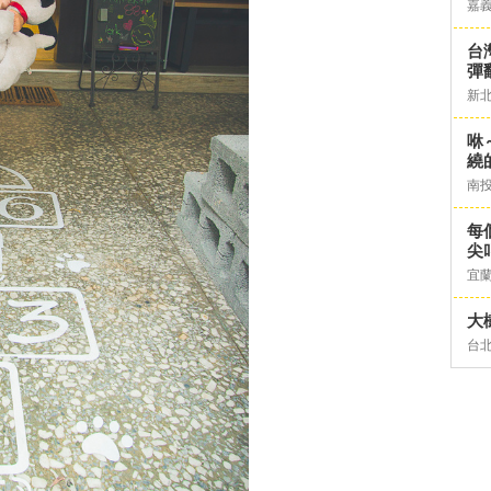
嘉
台灣
彈
新
咻
繞
南
每
尖
宜
大
台