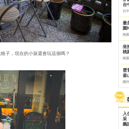
台
台
最
園N
桃
坐
桃
跳格子，現在的小孩還會玩這個嗎？
桃
？
雲
釜山
國
入
采
義