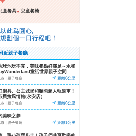
兒童餐具
兒童餐椅
附近親子餐廳
坑球池玩不完，美味餐點好滿足～永和
byWonderland童話世界親子空間
|
距離0公里
北市
親子餐廳
幻廚具、公主城堡和麵包超人軌道車！
莎貝拉風情館(永安店）
|
距離0公里
北市
親子餐廳
的美味之夢
|
距離1公里
北市
親子餐廳
孩、毛小孩齊步走！孩子們共享歡樂的