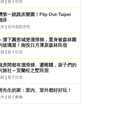
|
義縣
親子住宿
第一跳跳床樂園！Flip Out-Taipei
翻床
|
北市
室內遊戲空間
～溜下圓形城堡溜滑梯，置身被森林圍
的玻璃屋！南投日月潭原森林民宿
|
投縣
親子住宿
個房間都有溜滑梯、盪鞦韆，孩子們的
叫旅社～宜蘭松之墅民宿
|
蘭縣
親子住宿
樹先生的家：室內、室外都好好玩！
|
北市
親子餐廳