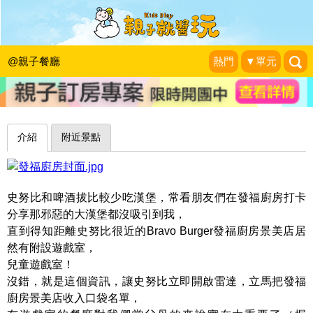
美式餐點大口滿足，附設遊戲室親子同
樂～台北Bravo Burger發福廚房景美店
@親子餐廳
熱門
▼單元
史努比遊樂園
|
2017-01-01
介紹
附近景點
史努比和啤酒拔比較少吃漢堡，常看朋友們在發福廚房打卡
分享那邪惡的大漢堡都沒吸引到我，
直到得知距離史努比很近的Bravo Burger發福廚房景美店居
然有附設遊戲室，
兒童遊戲室！
沒錯，就是這個資訊，讓史努比立即開啟雷達，立馬把發福
廚房景美店收入口袋名單，