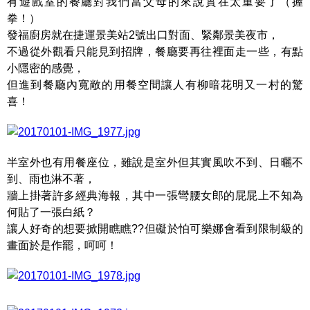
有遊戲室的餐廳對我們當父母的來說實在太重要了（握
拳！）
發福廚房就在捷運景美站2號出口對面、緊鄰景美夜市，
不過從外觀看只能見到招牌，餐廳要再往裡面走一些，有點
小隱密的感覺，
但進到餐廳內寬敞的用餐空間讓人有柳暗花明又一村的驚
喜！
半室外也有用餐座位，雖說是室外但其實風吹不到、日曬不
到、雨也淋不著，
牆上掛著許多經典海報，其中一張彎腰女郎的屁屁上不知為
何貼了一張白紙？
讓人好奇的想要掀開瞧瞧??但礙於怕可樂娜會看到限制級的
畫面於是作罷，呵呵！