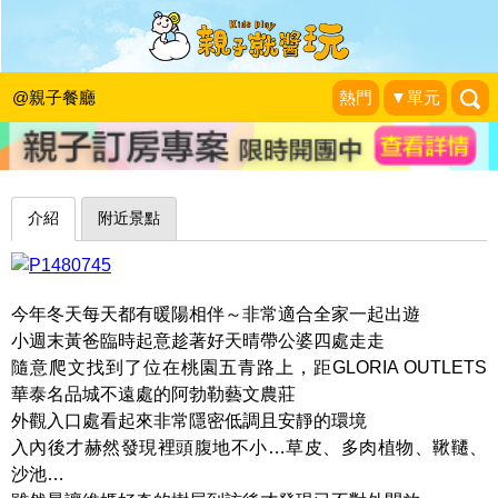
多肉植物、鞦韆、沙池，許一個恬靜午
後～桃園阿勃勒藝文農莊
@親子餐廳
熱門
▼單元
Smile Life 維媽育兒生活
|
2017-01-01
介紹
附近景點
今年冬天每天都有暖陽相伴～非常適合全家一起出遊
小週末黃爸臨時起意趁著好天晴帶公婆四處走走
隨意爬文找到了位在桃園五青路上，距GLORIA OUTLETS
華泰名品城不遠處的阿勃勒藝文農莊
外觀入口處看起來非常隱密低調且安靜的環境
入內後才赫然發現裡頭腹地不小…草皮、多肉植物、鞦韆、
沙池…