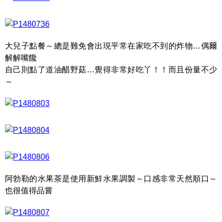
大兒子點餐～總是難免會出現平常在家吃不到的炸物…偶爾
解解嘴饞
自己則點了道油醋野菇…覺得非常好吃丫！！而且份量不少
～
阿勃勒的水果茶是使用新鮮水果調製～口感非常天然順口～
也很值得品嘗