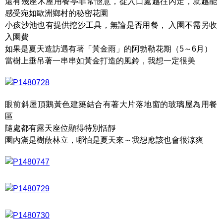
還有幾座木屋用餐亭非常愜意，從入口處越往內走，就越能
感受宛如歐洲鄉村的秘密花園
小孩沙池也有提供挖沙工具，無論是否用餐， 入園不需另收
入園費
如果是夏天造訪遇有著「黃金雨」的阿勃勒花期（5～6月）
當樹上垂吊著一串串如黃金打造的風鈴，我想一定很美
眼前斜屋頂鵝黃色建築結合有著大片落地窗的玻璃屋為用餐
區
隨處都有露天座位顯得特別恬靜
園內滿是樹蔭林立，哪怕是夏天來～我想應該也會很涼爽