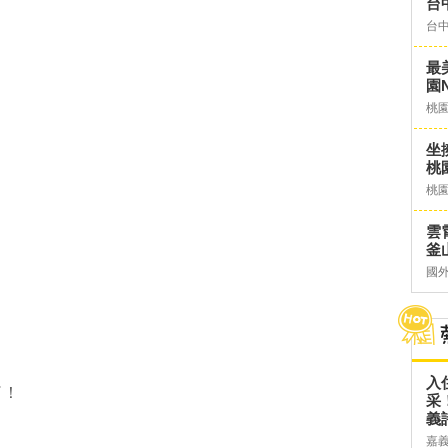
台
台
最
！
園N
桃
坐
桃
桃
雲
釜山
國
入
了！
采
義
嘉