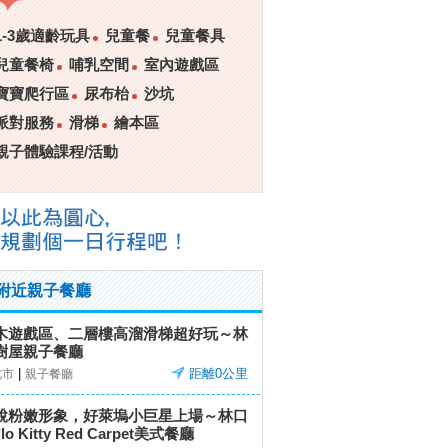
1-3歲適齡玩具
兒童餐
兒童餐具
兒童餐椅
哺乳空間
室內遊戲區
寶寶爬行區
尿布枱
沙坑
派對服務
滑梯
繪本區
親子體驗課程/活動
附近親子餐廳
木遊戲區、二層樓高溜滑梯超好玩～林
樹屋親子餐廳
|
距離0公里
北市
親子餐廳
脫粉嫩形象，好萊塢小巨星上場～林口
llo Kitty Red Carpet美式餐廳