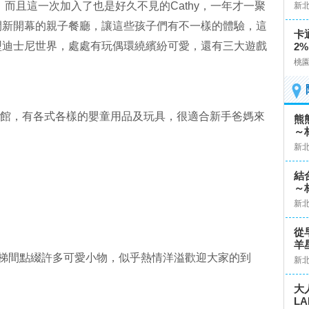
囉！而且這一次加入了也是好久不見的Cathy，一年才一聚
新
間新開幕的親子餐廳，讓這些孩子們有不一樣的體驗，這
卡
型迪士尼世界，處處有玩偶環繞繽紛可愛，還有三大遊戲
2%
桃
用品館，有各式各樣的嬰童用品及玩具，很適合新手爸媽來
熊
～
新
結
～
新
從
羊
樓梯間點綴許多可愛小物，似乎熱情洋溢歡迎大家的到
新
大
L