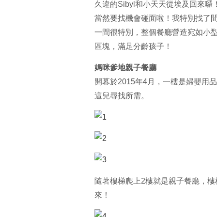
久違的Sibyl和小天天從埃及回來
當然要找機會碰面啦！我特別找了
一間很特別，整個餐廳營造宛如小
區塊，滿足分齡孩子！
媽咪爹地親子餐廳
開幕於2015年4月，一樓是婦嬰
這兒尋找所需。
隨著樓梯爬上2樓就是親子餐廳，
來！