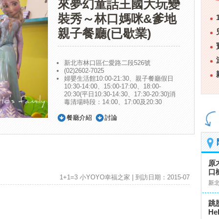
來夢幻童話王國大玩變
裝秀～林口媽咪&爹地
親子餐廳(已歇業)
新北市林口區仁愛路二段526號
(02)2602-7025
婦嬰生活館10:00-21:30、親子餐廳假日
10:30-14:00、15:00-17:00、18:00-
20:30(平日10:30-14:30、17:30-20:30)消
毒清場時段：14:00、17:00及20:30
餐廳介紹
討論
原
口
1+1=3 小YOYO幸福之家 | 到訪日期：2015-07
新
跳
He