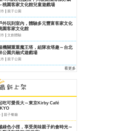
～桃園客家文化館兒童遊戲場
|
園市
親子公園
戶外玩到室內，體驗多元豐富客家文化
桃園客家文化館
|
園市
文創體驗
服機關重重魔王塔，組隊攻塔趣～台北
林公園共融式遊戲場
|
北市
親子公園
看更多
起吃可愛長大～東京Kirby Café
KYO
|
外
親子餐廳
越綠色小徑，享受美味親子約會時光～