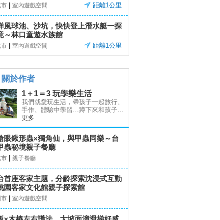
|
距離1公里
北市
室內遊戲空間
洋風球池、沙坑，快快登上潛水艇一探
竟～林口童遊水族館
|
距離1公里
北市
室內遊戲空間
關於作者
1＋1＝3 玩學樂生活
我們就愛玩生活，帶孩子一起旅行、
手作、體驗中學習…蹲下來和孩子...
更多
搶眼鍬形蟲×獨角仙，與甲蟲同樂～台
甲蟲秘境親子餐廳
|
北市
親子餐廳
台首座客家主題，分齡探索沈浸式互動
桃園客家文化館親子探索館
|
園市
室內遊戲空間
板×木樁左右護法，大坡面溜滑梯好威