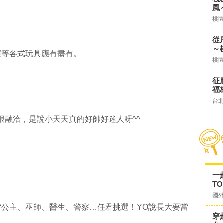
風
桃
從
～
演等各式玩具應有盡有。
桃
征
福
台
很融洽，是說小天天真的好帥好迷人呀^^
一
TO
國
公主、巫師、醫生、警察…任君挑選！YO說長大要當
穿