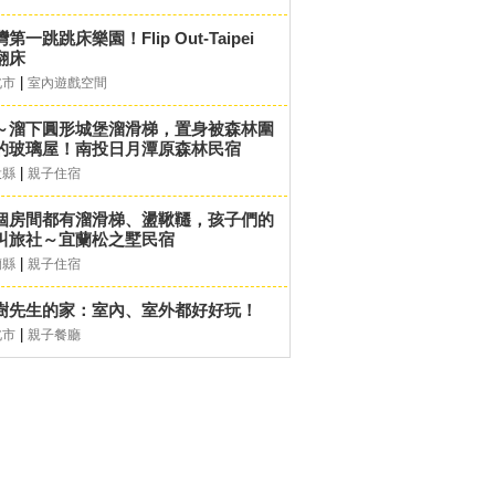
第一跳跳床樂園！Flip Out-Taipei
翻床
|
北市
室內遊戲空間
～溜下圓形城堡溜滑梯，置身被森林圍
的玻璃屋！南投日月潭原森林民宿
|
投縣
親子住宿
個房間都有溜滑梯、盪鞦韆，孩子們的
叫旅社～宜蘭松之墅民宿
|
蘭縣
親子住宿
樹先生的家：室內、室外都好好玩！
|
北市
親子餐廳