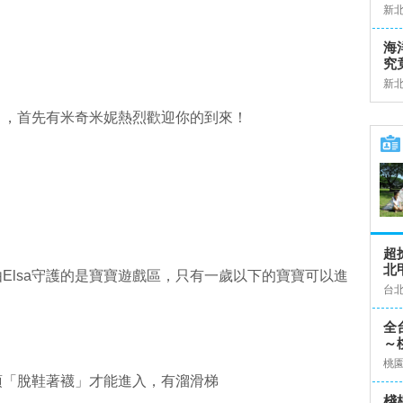
新
海
究
新
」，首先有米奇米妮熱烈歡迎你的到來！
！
超
北
Elsa守護的是寶寶遊戲區，只有一歲以下的寶寶可以進
台
全
～
桃
須「脫鞋著襪」才能進入，有溜滑梯
棧