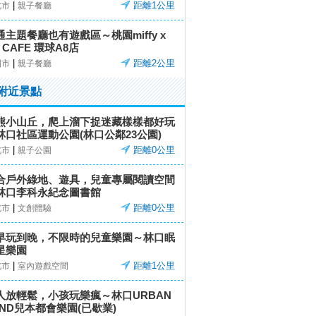
|
距離1公里
北市
親子餐廳
通主題餐廳也有遊戲區～桃園miffy x
 CAFE 環球A8店
|
距離2公里
園市
親子餐廳
附近景點
熊小山丘，爬上溜下捉迷藏樣樣都好玩
林口社區運動公園(林口公鄰23公園)
|
距離0公里
北市
親子公園
合戶外綠地、遊具，兒童專屬閱讀空間
林口李科永紀念圖書館
|
距離0公里
北市
文創體驗
早玩到晚，不限時的兒童樂園～林口眠
星樂園
|
距離1公里
北市
室內遊戲空間
人放輕鬆，小孩玩樂瘋～林口URBAN
AND兒本都會樂園(已歇業)