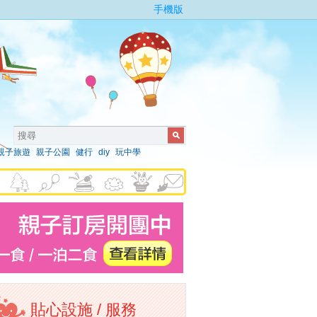
手機版
親子旅遊
親子公園
健行
diy
玩中學
貼心設施 / 服務