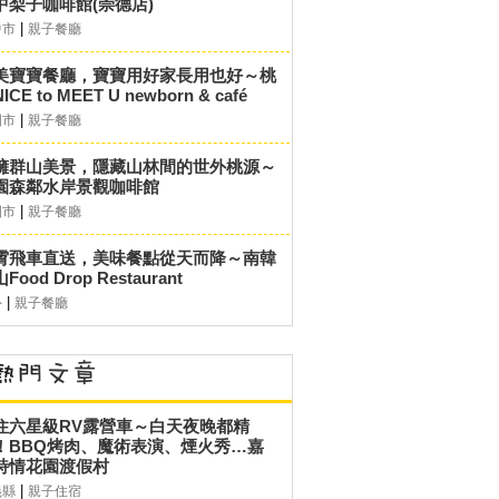
中梨子咖啡館(崇德店)
|
中市
親子餐廳
美寶寶餐廳，寶寶用好家長用也好～桃
ICE to MEET U newborn & café
|
園市
親子餐廳
擁群山美景，隱藏山林間的世外桃源～
園森鄰水岸景觀咖啡館
|
園市
親子餐廳
霄飛車直送，美味餐點從天而降～南韓
Food Drop Restaurant
|
外
親子餐廳
住六星級RV露營車～白天夜晚都精
！BBQ烤肉、魔術表演、煙火秀…嘉
詩情花園渡假村
|
義縣
親子住宿