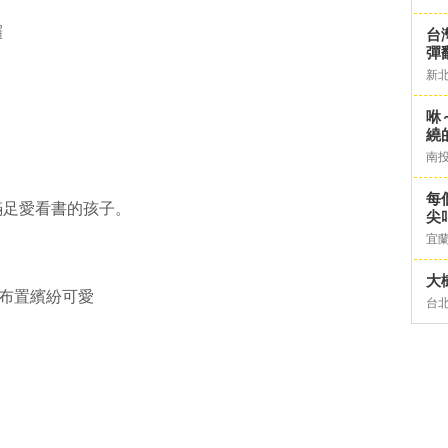
囉
台灣
彈
新
咻
繞
南
每
滿足愛看書的孩子。
尖
宜
大
體布置繽紛可愛
台