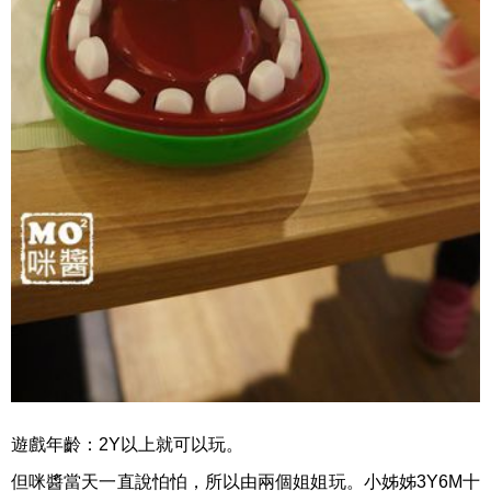
遊戲年齡：2Y以上就可以玩。
但咪醬當天一直說怕怕，所以由兩個姐姐玩。小姊姊3Y6M十