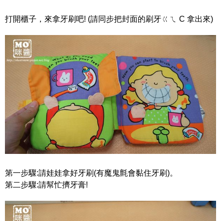
打開櫃子，來拿牙刷吧! (請同步把封面的刷牙ㄍㄟ C 拿出來)
第一步驟:請娃娃拿好牙刷(有魔鬼氈會黏住牙刷)。
第二步驟:請幫忙擠牙膏!