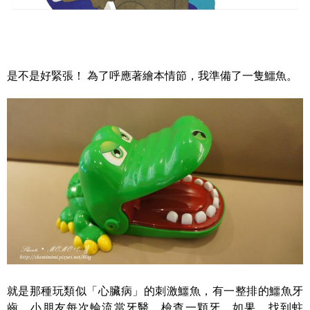
是不是好緊張！ 為了呼應著繪本情節，我準備了一隻鱷魚。
就是那種玩類似「心臟病」的刺激鱷魚，有一整排的鱷魚牙
齒，小朋友每次輪流當牙醫，檢查一顆牙，如果，找到蛀