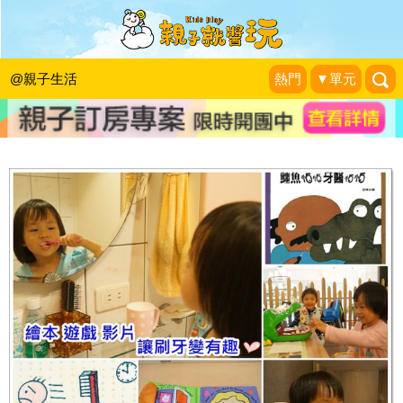
孩子抗拒刷牙？擅用道具，讓孩子慢慢
愛上刷牙！
@親子生活
熱門
▼單元
Shanti 的幸福微笑
|
2015-06-10