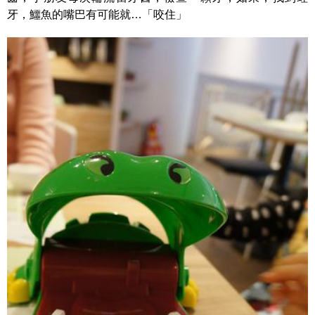
牙，鱷魚的嘴巴有可能就…「咬住」