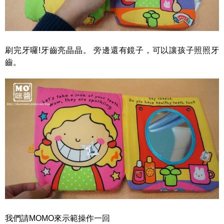
刷完牙囉!牙齒亮晶晶。 旁邊還有鏡子，可以讓孩子照照牙
齒。
我們請MOMO來示範操作一回