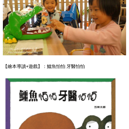
【繪本導讀+遊戲】：鱷魚怕怕 牙醫怕怕