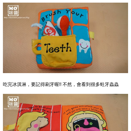
吃完冰淇淋，要記得刷牙喔!! 不然，會看到很多蛀牙蟲蟲