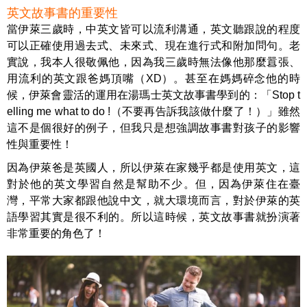
英文故事書的重要性
當伊萊三歲時，中英文皆可以流利溝通，英文聽跟說的程度
可以正確使用過去式、未來式、現在進行式和附加問句。老
實說，我本人很敬佩他，因為我三歲時無法像他那麼囂張、
用流利的英文跟爸媽頂嘴（XD）。甚至在媽媽碎念他的時
候，伊萊會靈活的運用在湯瑪士英文故事書學到的：「Stop t
elling me what to do !（不要再告訴我該做什麼了！）」雖然
這不是個很好的例子，但我只是想強調故事書對孩子的影響
性與重要性！
因為伊萊爸是英國人，所以伊萊在家幾乎都是使用英文，這
對於他的英文學習自然是幫助不少。但，因為伊萊住在臺
灣，平常大家都跟他說中文，就大環境而言，對於伊萊的英
語學習其實是很不利的。所以這時候，英文故事書就扮演著
非常重要的角色了！