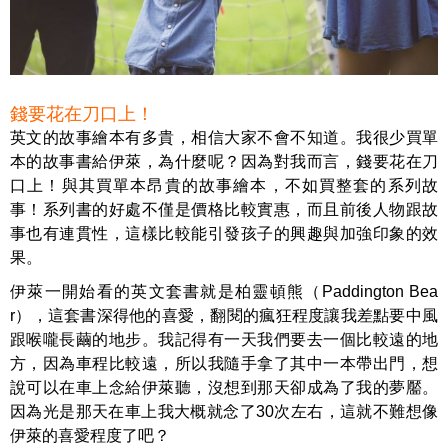
錢要花在刀口上！
英文的故事繪本有多貴，相信大家不會不知道。我很少買單
本的故事書給伊萊，為什麼呢？因為對我而言，錢要花在刀
口上！與其買單本昂貴的故事繪本，不如買整套的系列故
事！系列書的好處不僅是價格比較實惠，而且前後人物跟故
事也有連貫性，這樣比較能引發孩子的興趣與加強印象的效
果。
伊萊一開始看的英文套書就是柏靈頓熊（Paddington Bea
r），這套書深得他的喜愛，翻閱的瘋狂程度讓我差點要中風
跟喉嚨長繭的地步。我記得有一天我們要去一個比較遠的地
方，因為車程比較遠，所以我隨手拿了其中一本帶出門，想
說可以在車上念給伊萊聽，沒想到那天卻成為了我的夢靨。
因為光是那天在車上我大概就念了30次左右，這就不難想像
伊萊的喜愛程度了吧？