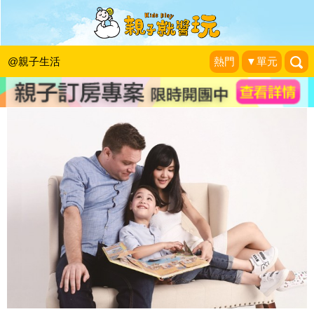
選擇好的英文故事書
尖端出版
|
2016-12-12
@親子生活
熱門
▼單元