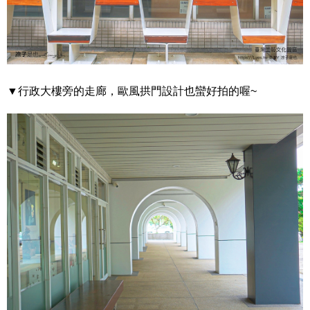
▼行政大樓旁的走廊，歐風拱門設計也蠻好拍的喔~