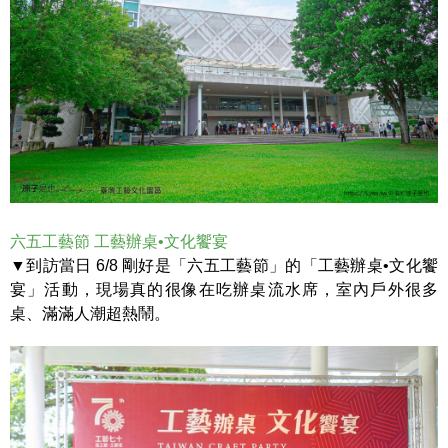
六五工藝節 工藝辦桌•文化饗宴
▼到訪當日 6/8 剛好是「六五工藝節」的「工藝辦桌•文化饗
宴」活動，現場真的很像在吃辦桌流水席，室內戶外很多
桌、滿滿人潮超熱鬧。