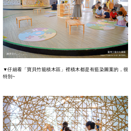
▼仔細看「寶貝竹籠積木區」裡積木都是有藍染圖案的，很
特別~