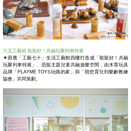
六五工藝節 龍龍好！共融玩聚列車特展
▼因應「工藝七十」生活工藝館四樓打造成「龍龍好！共融
玩聚列車特展」、恐龍主題兒童共融遊樂空間，由木育玩具
品牌「PLAYME TOYS玩偶的家」與「陪您育兒到樂齡教練
協會」共同策劃。