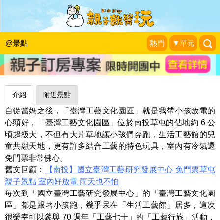
DIY體驗×木育玩樂空間，工藝七十從
傳統到創新～南投臺灣工藝文化園區
@景點
熱門
▼單元
|
2024-06-21
介紹
附近景點
自從當媽之後，「臺灣工藝文化園區」就是我帶小孩放電的
心頭好，「臺灣工藝文化園區」位於南投草屯的佔地約 6 公
頃超級大，不但有大片草地讓小孩們奔跑，生活工藝館的兒
童共融天地，更有許多結合工藝的特色玩具，室內有冷氣還
免門票非常佛心。
舊文回顧：
【南投】國立臺灣工藝研究發展中心 免門票草屯
親子景點 室內好放電 雨天也不怕
每次到「國立臺灣工藝研究發展中心」的「臺灣工藝文化園
區」都是跟著小孩跑，幾乎呆在「生活工藝館」居多，這次
很榮幸可以參與 70 週年「工藝七十」的「工藝行旅」活動，