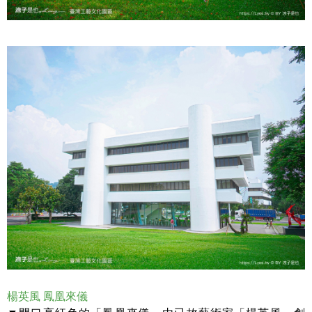
楊英風 鳳凰來儀