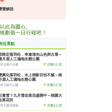
導覽解說
附近景點
節限定落羽松，串連湖光山色與古厝～
園月眉人工濕地生態公園
|
距離1公里
園市
親子公園
變萬化落羽松，水上倒影百拍不膩～桃
月眉人工濕地生態公園
|
距離1公里
園市
親子公園
日賞雪？九月雪韭菜花盛開中～桃園大
韭菜花田
|
距離1公里
園市
賞花情報