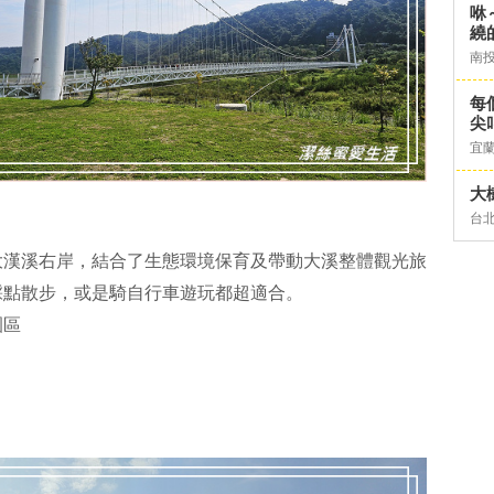
咻
繞
南
每
尖
宜
大
台
大漢溪右岸，結合了生態環境保育及帶動大溪整體觀光旅
踩點散步，或是騎自行車遊玩都超適合。
園區