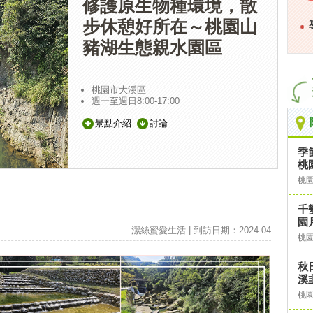
修護原生物種環境，散
步休憩好所在～桃園山
豬湖生態親水園區
桃園市大溪區
週一至週日8:00-17:00
景點介紹
討論
季
桃
桃
千
園
潔絲蜜愛生活 | 到訪日期：2024-04
桃
秋
溪
桃