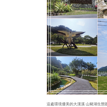
這處環境優美的大漢溪 山豬湖生態親