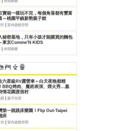
|
外
休閒娛樂
百寶箱一樣玩不完，每個角落都有豐富
喜～桃園平鎮新勢親子館
|
園市
室內遊戲空間
入秘密基地，只有小孩才能購買的麵包
東京Comme’N KIDS
|
外
休閒娛樂
住六星級RV露營車～白天夜晚都精
！BBQ烤肉、魔術表演、煙火秀…嘉
詩情花園渡假村
|
義縣
親子住宿
第一跳跳床樂園！Flip Out-Taipei
翻床
|
北市
室內遊戲空間