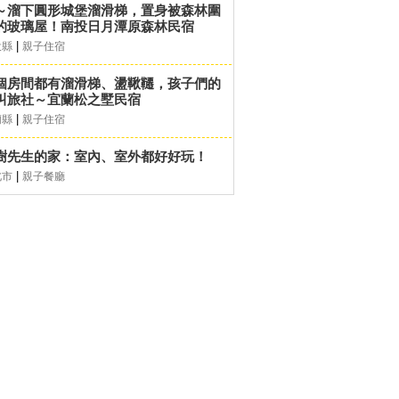
～溜下圓形城堡溜滑梯，置身被森林圍
的玻璃屋！南投日月潭原森林民宿
|
投縣
親子住宿
個房間都有溜滑梯、盪鞦韆，孩子們的
叫旅社～宜蘭松之墅民宿
|
蘭縣
親子住宿
樹先生的家：室內、室外都好好玩！
|
北市
親子餐廳