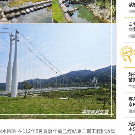
紫蝶
桃
白
韭
桃
好
苗
苗
專
京K
國
宛
本
水園區 在112年2月農曆年前已經結束二期工程開放民