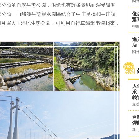
國
8公頃的自然生態公園，沿途也有許多景點而深受遊客
像
8公頃，山豬湖生態親水園區結合了中庄吊橋和中庄調
驚
和月眉人工溼地生態公園，可利用自行車綠網串連起來，
桃
進
店～
國
入
采
義
嘉
台灣
彈
新