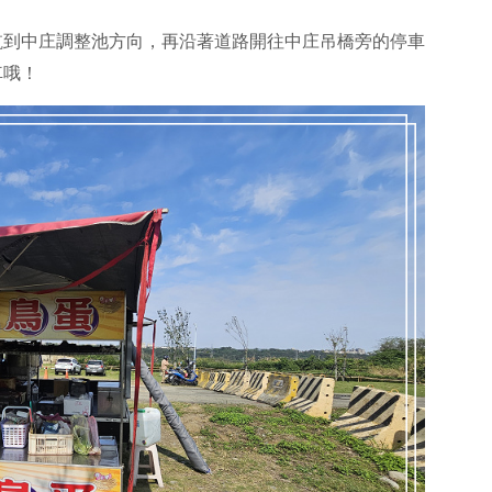
航到中庄調整池方向，再沿著道路開往中庄吊橋旁的停車
車哦！