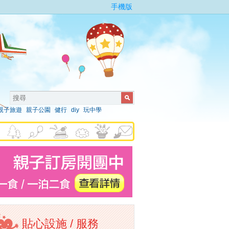
手機版
親子旅遊
親子公園
健行
diy
玩中學
貼心設施 / 服務