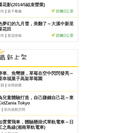
花影(2014/5結束營業)
|
距離2公里
園市
親子餐廳
色夢幻的九月雪，美翻了～大溪中新里
菜花田
|
距離2公里
園市
賞花情報
停車、免彎腰，草莓在空中閃閃發亮～
栗幸福菓子高架草莓園
|
栗縣
休閒娛樂
為兒童體驗打造，自己賺錢自己花～東
idZania Tokyo
|
外
室內遊戲空間
如雲霄飛車，體驗懸掛式單軌電車～日
江之島線(湘南單軌電車)