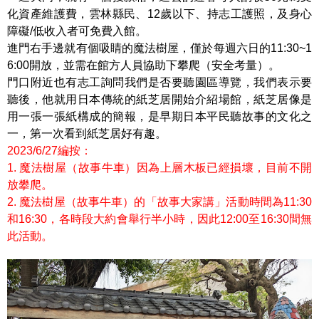
化資產維護費，雲林縣民、12歲以下、持志工護照，及身心
障礙/低收入者可免費入館。
進門右手邊就有個吸睛的魔法樹屋，僅於每週六日的11:30~1
6:00開放，並需在館方人員協助下攀爬（安全考量）。
門口附近也有志工詢問我們是否要聽園區導覽，我們表示要
聽後，他就用日本傳統的紙芝居開始介紹場館，紙芝居像是
用一張一張紙構成的簡報，是早期日本平民聽故事的文化之
一，第一次看到紙芝居好有趣。
2023/6/27編按：
1. 魔法樹屋（故事牛車）因為上層木板已經損壞，目前不開
放攀爬。
2. 魔法樹屋（故事牛車）的「故事大家講」活動時間為11:30
和16:30，各時段大約會舉行半小時，因此12:00至16:30間無
此活動。