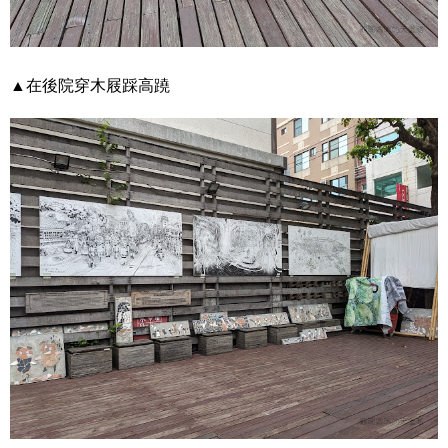
▲在後院穿木屐踩高蹺