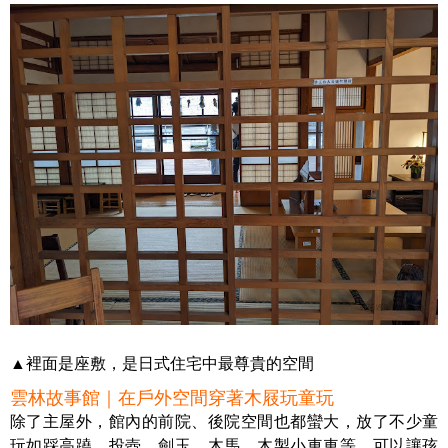
▲裡面是座敷，是日式住宅中最尊貴的空間
雲林故事館｜在戶外空間穿著木屐玩童玩
除了主屋外，館內的前院、後院空間也都蠻大，放了不少童
玩如踩高蹺、投壺、劍玉、木馬、木製小車車等，可以讓孩