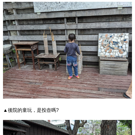
▲後院的童玩，是投壺嗎?