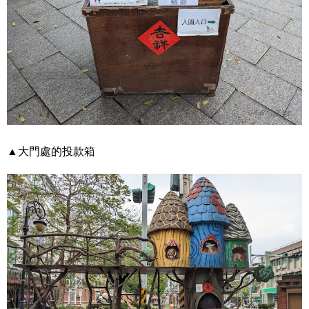
▲大門處的投款箱