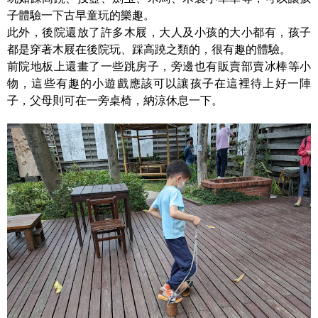
子體驗一下古早童玩的樂趣。
此外，後院還放了許多木屐，大人及小孩的大小都有，孩子
都是穿著木屐在後院玩、踩高蹺之類的，很有趣的體驗。
前院地板上還畫了一些跳房子，旁邊也有販賣部賣冰棒等小
物，這些有趣的小遊戲應該可以讓孩子在這裡待上好一陣
子，父母則可在一旁桌椅，納涼休息一下。