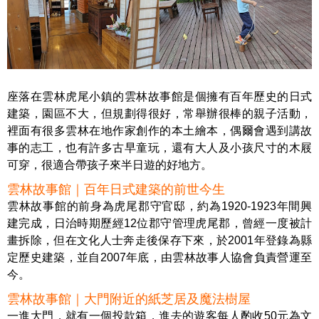
座落在雲林虎尾小鎮的雲林故事館是個擁有百年歷史的日式
建築，園區不大，但規劃得很好，常舉辦很棒的親子活動，
裡面有很多雲林在地作家創作的本土繪本，偶爾會遇到講故
事的志工，也有許多古早童玩，還有大人及小孩尺寸的木屐
可穿，很適合帶孩子來半日遊的好地方。
雲林故事館｜百年日式建築的前世今生
雲林故事館的前身為虎尾郡守官邸，約為1920-1923年間興
建完成，日治時期歷經12位郡守管理虎尾郡，曾經一度被計
畫拆除，但在文化人士奔走後保存下來，於2001年登錄為縣
定歷史建築，並自2007年底，由雲林故事人協會負責營運至
今。
雲林故事館｜大門附近的紙芝居及魔法樹屋
一進大門，就有一個投款箱，進去的遊客每人酌收50元為文