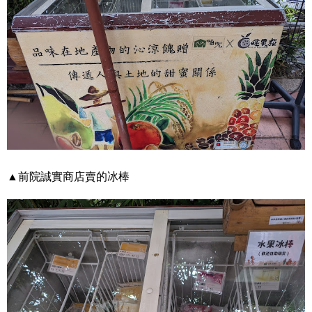
▲前院誠實商店賣的冰棒