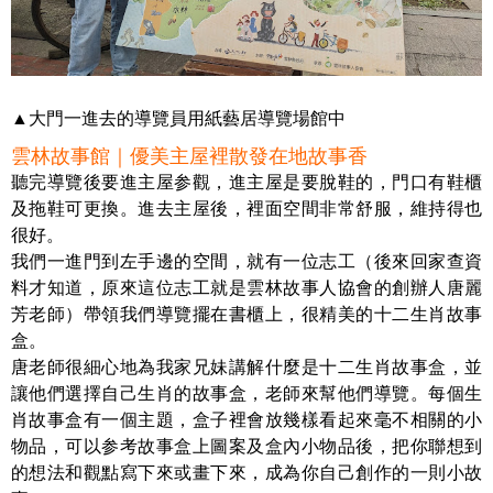
▲大門一進去的導覽員用紙藝居導覽場館中
雲林故事館｜優美主屋裡散發在地故事香
聽完導覽後要進主屋参觀，進主屋是要脫鞋的，門口有鞋櫃
及拖鞋可更換。進去主屋後，裡面空間非常舒服，維持得也
很好。
我們一進門到左手邊的空間，就有一位志工（後來回家查資
料才知道，原來這位志工就是雲林故事人協會的創辦人唐麗
芳老師）帶領我們導覽擺在書櫃上，很精美的十二生肖故事
盒。
唐老師很細心地為我家兄妹講解什麼是十二生肖故事盒，並
讓他們選擇自己生肖的故事盒，老師來幫他們導覽。每個生
肖故事盒有一個主題，盒子裡會放幾樣看起來毫不相關的小
物品，可以参考故事盒上圖案及盒內小物品後，把你聯想到
的想法和觀點寫下來或畫下來，成為你自己創作的一則小故