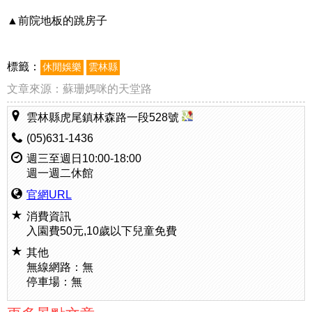
▲前院地板的跳房子
標籤：
休閒娛樂
雲林縣
文章來源：
蘇珊媽咪的天堂路
雲林縣虎尾鎮林森路一段528號
(05)631-1436
週三至週日10:00-18:00
週一週二休館
官網URL
消費資訊
入園費50元,10歲以下兒童免費
其他
無線網路：無
停車場：無