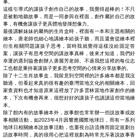
事。
這樣引導式的讓孩子創作自己的故事，我覺得超棒的！不只
是被動地聽故事，而是一同参與在裡面，創作屬於自己的故
事，有機會讓孩子更具體地發揮想像力。
最後講解妹妹的屬狗的生肖盒時，裡面有一本和主題相關的
繪本，唐老師也細心地講繪本給孩子聽，而且還會從繪本裡
衍生相關問題讓孩子思考，當時我就覺得這樣沒給固定答
案，讓孩子有思考空間的講故事真棒，後來才知道，我們好
幸運的遇到協會創辦人唐麗芳老師。不過我想這裡的每位志
工也都是秉持著讓孩子更多思考空間的心情來分享故事的。
除了十二生肖故事盒，我留意到空間裡的許多繪本都是我沒
聽過，但看起來真的很有趣的臺灣當地文化的相關繪本，回
家查資料也才知道原來這裡放了許多雲林當地作家創作的繪
本，下次有機會再來，很想好好的讓孩子也讀讀這些當地繪
本。
除了館內有的故事繪本外，故事館也常常辦一些說故事或故
事相關活動，如2023年4月因響應國際地球日，而有一系列
地球日相關繪本說故事活動，也重視台語流傳而固定規劃台
語故事時間，真的很用心把這裡規劃為時常充斥著說故事香