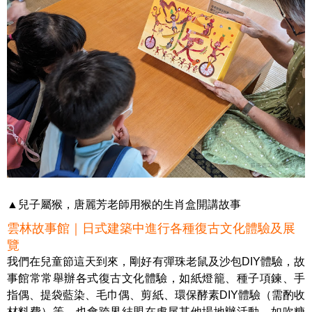
▲兒子屬猴，唐麗芳老師用猴的生肖盒開講故事
雲林故事館｜日式建築中進行各種復古文化體驗及展
覽
我們在兒童節這天到來，剛好有彈珠老鼠及沙包DIY體驗，故
事館常常舉辦各式復古文化體驗，如紙燈籠、種子項鍊、手
指偶、提袋藍染、毛巾偶、剪紙、環保酵素DIY體驗（需酌收
材料費）等，也會跨界結盟在虎尾其他場地辦活動，如吹糖