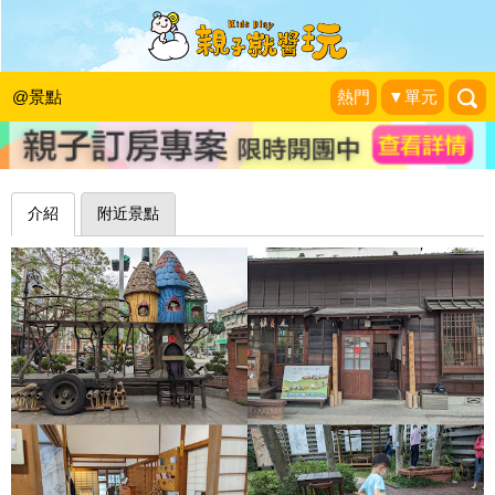
穿木屐踩高蹺，百年日式建築裡聽故事
～雲林故事館
@景點
熱門
▼單元
|
2023-04-18
介紹
附近景點