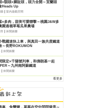
頭×額頭×腳趾頭，頭力全開～宜蘭頭
Heads Up
|
蘭縣
室內遊戲空間
莓×多肉，甜美可愛聯擊～桃園J&W多
農園過嶺草莓瓜果農場
|
園市
休閒娛樂
小戰國迷快上車，與真田一族共度鐵道
旅～長野ROKUMON
|
外
休閒娛樂
間限定×千陽號列車，和佛朗基一起
UPER～九州南阿蘇鐵道
|
外
休閒娛樂
看更多
停車、免彎腰，草莓在空中閃閃發亮～