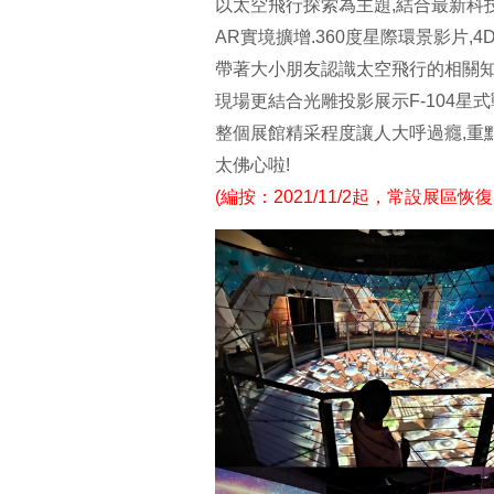
以太空飛行探索為主題,結合最新科
AR實境擴增.360度星際環景影片,
帶著大小朋友認識太空飛行的相關知
現場更結合光雕投影展示F-104星
整個展館精采程度讓人大呼過癮,重
太佛心啦!
(編按：2021/11/2起，常設展區恢