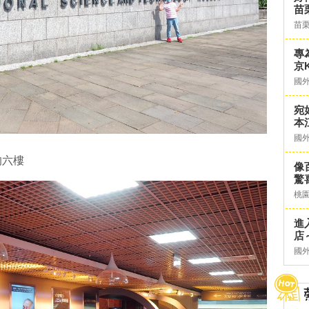
苗
苗
專
京K
國
宛
本
國
的六樓
像
驚
桃
進
店～
國