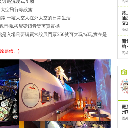
技透過沉浸式互動
高
4D太空飛行等設施
路
識,一窺太空人在外太空的日常生活
通
交
式戰鬥機,搭配磅礡音樂著實震撼
高
點是入場只要購買常設展門票$50就可大玩特玩,實在是
開
夠
復原票價。)
高
嚴
州T
國