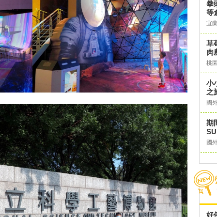
拳
等倉
宜
草
肉
桃
小
之
國
期
S
國
好