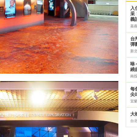
入
采
義
嘉
台灣
彈
新
咻
繞
南
每
尖
宜
大
台