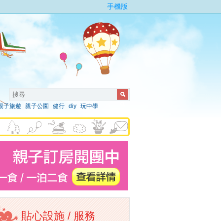
手機版
親子旅遊
親子公園
健行
diy
玩中學
貼心設施 / 服務