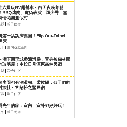
住六星級RV露營車～白天夜晚都精
！BBQ烤肉、魔術表演、煙火秀…嘉
詩情花園渡假村
|
義縣
親子住宿
第一跳跳床樂園！Flip Out-Taipei
翻床
|
北市
室內遊戲空間
～溜下圓形城堡溜滑梯，置身被森林圍
的玻璃屋！南投日月潭原森林民宿
|
投縣
親子住宿
個房間都有溜滑梯、盪鞦韆，孩子們的
叫旅社～宜蘭松之墅民宿
|
蘭縣
親子住宿
樹先生的家：室內、室外都好好玩！
|
北市
親子餐廳