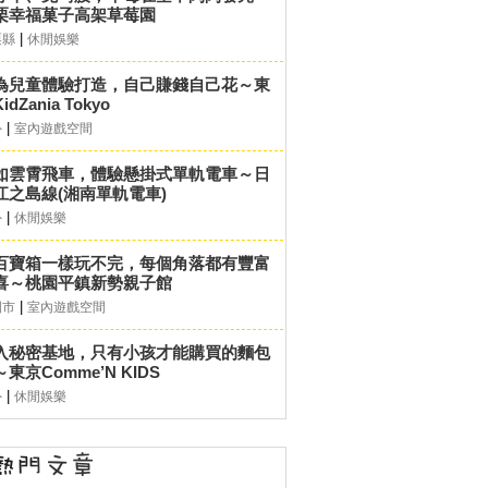
栗幸福菓子高架草莓園
|
栗縣
休閒娛樂
為兒童體驗打造，自己賺錢自己花～東
idZania Tokyo
|
外
室內遊戲空間
如雲霄飛車，體驗懸掛式單軌電車～日
江之島線(湘南單軌電車)
|
外
休閒娛樂
百寶箱一樣玩不完，每個角落都有豐富
喜～桃園平鎮新勢親子館
|
園市
室內遊戲空間
入秘密基地，只有小孩才能購買的麵包
東京Comme’N KIDS
|
外
休閒娛樂