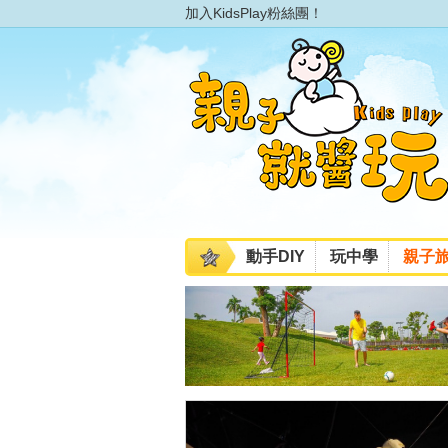
加入KidsPlay粉絲團！
動手DIY
玩中學
親子