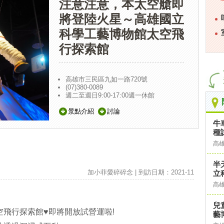
注意注意，本太空艙即
將登陸火星～高雄國立
科學工藝博物館太空飛
行探索館
高雄市三民區九如一路720號
(07)380-0089
週二至週日9:00-17:00週一休館
景點介紹
討論
牛
種
高
半
加小菲愛碎碎念 | 到訪日期：2021-11
立
高
兒
太空飛行探索館♥即將開放試營運啦!
藝