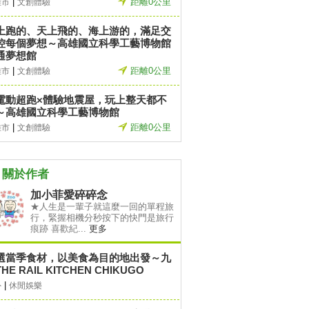
|
距離0公里
雄市
文創體驗
上跑的、天上飛的、海上游的，滿足交
控每個夢想～高雄國立科學工藝博物館
通夢想館
|
距離0公里
雄市
文創體驗
電動超跑×體驗地震屋，玩上整天都不
～高雄國立科學工藝博物館
|
距離0公里
雄市
文創體驗
關於作者
加小菲愛碎碎念
★人生是一輩子就這麼一回的單程旅
行，緊握相機分秒按下的快門是旅行
痕跡 喜歡紀...
更多
選當季食材，以美食為目的地出發～九
HE RAIL KITCHEN CHIKUGO
|
外
休閒娛樂