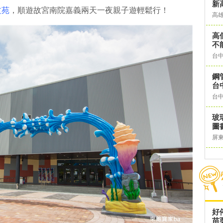
新
文苑
，順遊故宮南院嘉義兩天一夜親子遊輕鬆行！
高
高
不
台
鋼
台
台
玻
圖
屏
好
苗