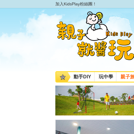
加入KidsPlay粉絲團！
動手DIY
玩中學
親子