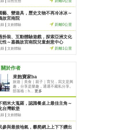
|
距離0公里
義縣
自然生態
園藝、變遊具，歷史文物不再冷冰冰～
義故宮南院
|
距離0公里
義縣
文創體驗
過扮裝、互動體驗遊戲，探索亞洲文化
元性～嘉義故宮南院兒童創意中心
|
距離1公里
義縣
文創體驗
關於作者
來飽寶家ba
旅遊｜美食｜親子｜育兒，寫文是興
趣，分享是樂趣，通通不藏私分享。
部落格：h...
更多
下稻米大蒐羅，認識餐桌上最佳主角～
化台灣穀堡
|
化縣
文創體驗
民參與最接地氣，攀爬網上上下下鑽出