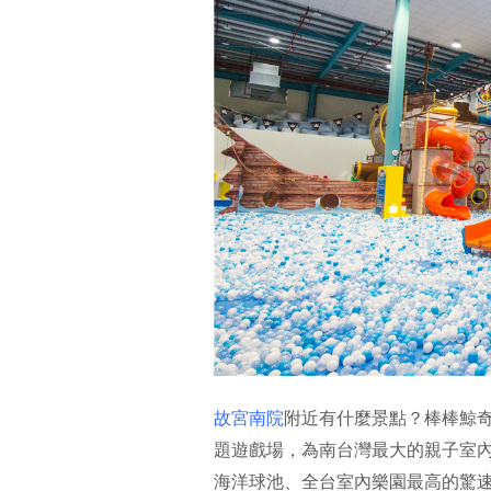
故宮南院
附近有什麼景點？棒棒鯨奇
題遊戲場，為南台灣最大的親子室
海洋球池、全台室內樂園最高的驚速