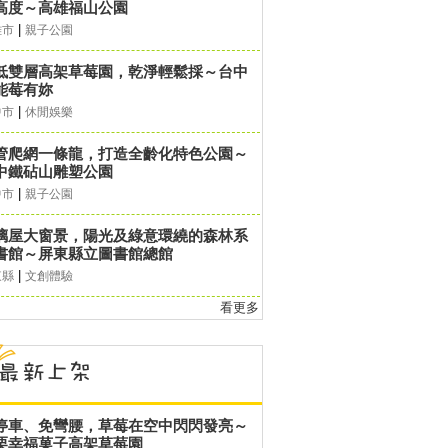
高度～高雄福山公園
|
雄市
親子公園
低雙層高架草莓園，乾淨輕鬆採～台中
能莓有妳
|
中市
休閒娛樂
管爬網一條龍，打造全齡化特色公園～
中鐵砧山雕塑公園
|
中市
親子公園
璃屋大窗景，陽光及綠意環繞的森林系
書館～屏東縣立圖書館總館
|
東縣
文創體驗
看更多
停車、免彎腰，草莓在空中閃閃發亮～
栗幸福菓子高架草莓園