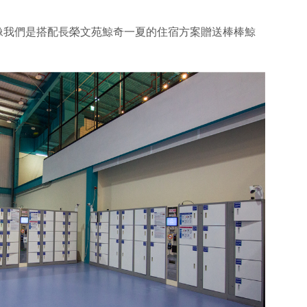
像我們是搭配長榮文苑鯨奇一夏的住宿方案贈送棒棒鯨