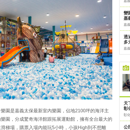
嘉
變
嘉
嘉
透
多
嘉
天
彰
樂園是嘉義太保最新室內樂園，佔地2100坪的海洋主
彰
內樂園，分成驚奇海洋館跟拓展運動館，擁有全台最大的
公
滑梯場，購票入場內能玩5小時，小孩High到不想離