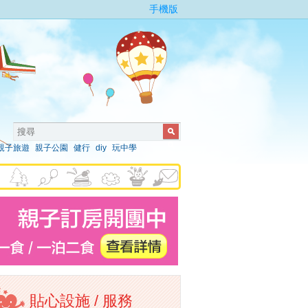
手機版
親子旅遊
親子公園
健行
diy
玩中學
貼心設施 / 服務