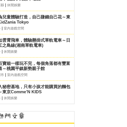
|
栗縣
休閒娛樂
為兒童體驗打造，自己賺錢自己花～東
idZania Tokyo
|
外
室內遊戲空間
如雲霄飛車，體驗懸掛式單軌電車～日
江之島線(湘南單軌電車)
|
外
休閒娛樂
百寶箱一樣玩不完，每個角落都有豐富
喜～桃園平鎮新勢親子館
|
園市
室內遊戲空間
入秘密基地，只有小孩才能購買的麵包
東京Comme’N KIDS
|
外
休閒娛樂