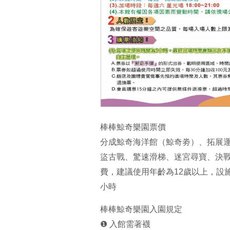
棒棒鯨奇樂園票價
分成鯨奇海洋館（鯨奇劵）、拓展
盜古戰、驚速滑梯、迷宮尋寶、決
費，建議使用年齡為12歲以上，設
小時
棒棒鯨奇樂園入園規定
❶ 入館需著襪