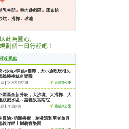
哺乳空間
室內遊戲區
尿布枱
沙坑
滑梯
球池
附近景點
梯×沙坑×彈跳×攀爬，大小通吃玩很久
嘉義棒棒鯨奇樂園
|
距離0公里
義縣
室內遊戲空間
外園區全新升級，大沙坑、大滑梯、大
龍紋戲水區～嘉義故宮南院
|
距離0公里
義縣
休閒娛樂
空冒險×萌寵療癒，刺激溫和兩者兼具
嘉義咩咩上樹萌寵樂園