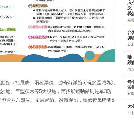
入
采
義
嘉
台灣
彈
新
咻
繞
南
每
運動館（拓展劵）兩種票價，鯨奇海洋館可玩的區域為海
尖
戰沙地、巨型積木等5大設施，而拓展運動館則是單項計
宜
施包含八爪攀岩、拓展冒險、翻轉彈跳，票價遊戲時間5
大
台