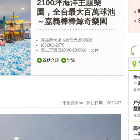
2100坪海洋主題樂
園，全台最大百萬球池
～嘉義棒棒鯨奇樂園
嘉義縣太保市故宮大道809號
(05)362-2678
週二至週日10:00-18:00週一公休
景點介紹
討論
滑
～
嘉
戶
來飽寶家ba | 到訪日期：2020-07
盤
嘉
高
～