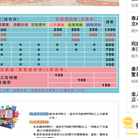
苗
專
京K
國
宛
本
國
像
驚
桃
進
店～
國