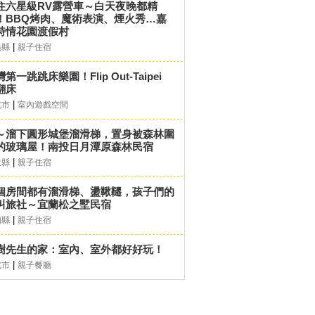
住六星級RV露營車～白天夜晚都精
！BBQ烤肉、魔術表演、煙火秀…嘉
詩情花園渡假村
|
義縣
親子住宿
第一跳跳床樂園！Flip Out-Taipei
翻床
|
北市
室內遊戲空間
～溜下圓形城堡溜滑梯，置身被森林圍
的玻璃屋！南投日月潭原森林民宿
|
投縣
親子住宿
個房間都有溜滑梯、盪鞦韆，孩子們的
叫旅社～宜蘭松之墅民宿
|
蘭縣
親子住宿
樹先生的家：室內、室外都好好玩！
|
北市
親子餐廳