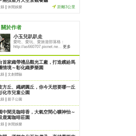
～南投星月天空景觀餐廳
|
距離3公里
投縣
休閒娛樂
關於作者
小玉兒趴趴走
愛吃、愛玩、愛旅遊部落格：
http://as660707.pixnet.ne...
更多
台首家織帶禮品觀光工廠，打造繽紛馬
團情境～彰化織夢樂園
|
化縣
文創體驗
皮方丘、繩網圓丘，你今天想要哪一丘
彰化市兒童公園
|
化縣
親子公園
園中聞見咖啡香，大氣空間心曠神怡～
投鹿篙咖啡莊園
|
投縣
休閒娛樂