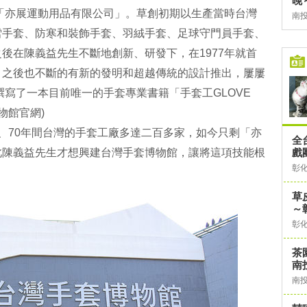
晚
立「亦展運動用品有限公司」。草創初期以生產當時台灣
南
雪手套、防寒和裝飾手套、羽絨手套、足球守門員手套、
後在陳義益先生不斷地創新、研發下，在1977年就首
，之後也不斷的有新的發明和超越傳統的設計推出，屢屢
撰寫了一本目前唯一的手套專業書籍「手套工GLOVE
物館官網)
、70年間台灣的手套工廠多達二百多家，如今只剩「亦
全
此陳義益先生才想興建台灣手套博物館，讓將這項技能根
戲
彰
草
～
彰
茶
南
南