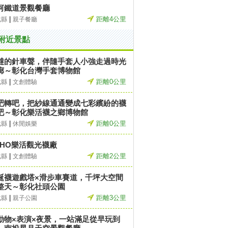
河鐵道景觀餐廳
|
距離4公里
化縣
親子餐廳
附近景點
噠的針車聲，伴隨手套人小強走過時光
廊～彰化台灣手套博物館
|
距離0公里
化縣
文創體驗
吧轉吧，把紗線通通變成七彩繽紛的襪
吧～彰化樂活襪之鄉博物館
|
距離0公里
化縣
休閒娛樂
OHO樂活觀光襪廠
|
距離2公里
化縣
文創體驗
誕襪遊戲塔×滑步車賽道，千坪大空間
整天～彰化社頭公園
|
距離3公里
化縣
親子公園
動物×表演×夜景，一站滿足從早玩到