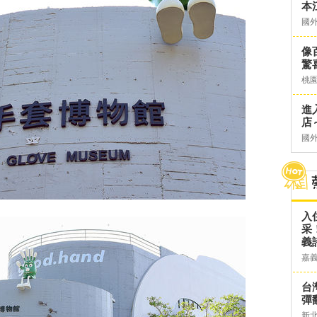
本
國
像
驚
桃
進
店～
國
入
采
義
嘉
台灣
彈
新