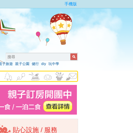
手機版
親子旅遊
親子公園
健行
diy
玩中學
貼心設施 / 服務