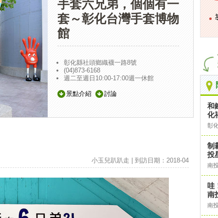
手套六兄弟，個個有一
套～彰化台灣手套博物
館
彰化縣社頭鄉織襪一路8號
(04)873-6168
週二至週日10:00-17:00週一休館
景點介紹
討論
和
化
彰
制
投
小玉兒趴趴走 | 到訪日期：2018-04
南
哇
南
南