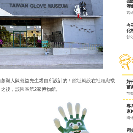
囍
漢
高
今
化
彰
由創辦人陳義益先生親自所設計的！館址就設在社頭織襪
好
苗
之後，該園區第2家博物館。
苗
專
京K
國
宛