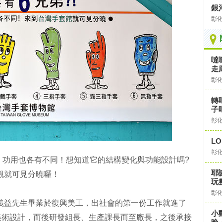
銀
彰
噠
走
彰
轉
子
彰
L
彰
、功用也各有不同！想知道它的結構變化與功能設計嗎?
耶
觀就可見分曉囉！
玩
彰
義益先生畢業於復興美工，出社會的第一份工作就進了
小
美術設計，而後研發組長、生產課長而至廠長，之後承接