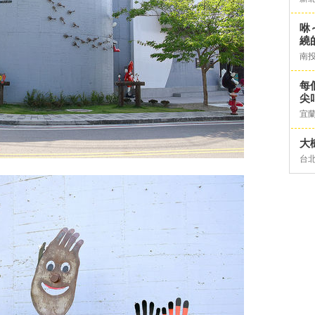
咻
繞
南
每
尖
宜
大
台