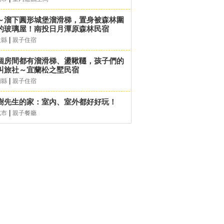
～溜下圓形城堡溜滑梯，置身被森林圍
的玻璃屋！南投日月潭原森林民宿
|
投縣
親子住宿
個房間都有溜滑梯、盪鞦韆，孩子們的
叫旅社～宜蘭松之墅民宿
|
蘭縣
親子住宿
樹先生的家：室內、室外都好好玩！
|
北市
親子餐廳