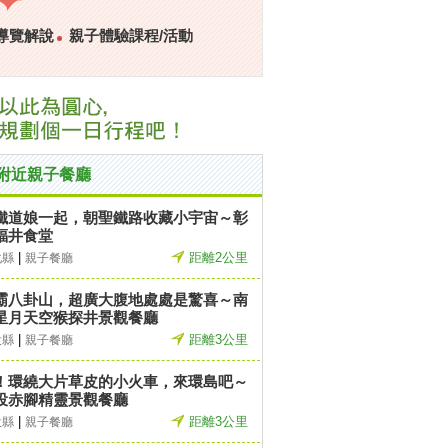
導覽解說
親子體驗課程/活動
附近親子餐廳
鐵道娘一起，朝聖鐵路收藏小宇宙～彰
福井食堂
|
距離2公里
化縣
親子餐廳
霸八卦山，超廣大腹地處處是驚喜～南
星月天空猴探井景觀餐廳
|
距離3公里
投縣
親子餐廳
！環繞大片草皮的小火車，來環島吧～
投赤腳精靈景觀餐廳
|
距離3公里
投縣
親子餐廳