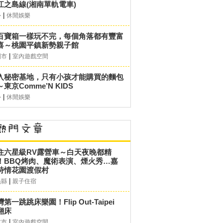
江之島線(湘南單軌電車)
|
外
休閒娛樂
百寶箱一樣玩不完，每個角落都有豐富
喜～桃園平鎮新勢親子館
|
園市
室內遊戲空間
入秘密基地，只有小孩才能購買的麵包
東京Comme’N KIDS
|
外
休閒娛樂
住六星級RV露營車～白天夜晚都精
！BBQ烤肉、魔術表演、煙火秀…嘉
詩情花園渡假村
|
義縣
親子住宿
第一跳跳床樂園！Flip Out-Taipei
翻床
|
北市
室內遊戲空間