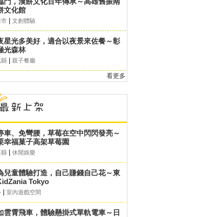
臨門，漢餅文化百年傳承～高雄舊振南
餅文化館
|
雄市
文創體驗
夜星光多美好，適合以夜景來佐餐～彰
極光森林
|
化縣
親子餐廳
看更多
停車、免彎腰，草莓在空中閃閃發亮～
栗幸福菓子高架草莓園
|
栗縣
休閒娛樂
為兒童體驗打造，自己賺錢自己花～東
idZania Tokyo
|
外
室內遊戲空間
如雲霄飛車，體驗懸掛式單軌電車～日