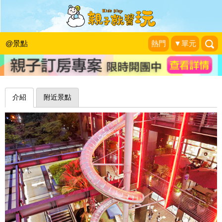
亞洲最高螺旋急速溜滑梯，體驗極速快
感～台北Weeeeee！Slides
@景點
熱門
▼單元
小妞的生活旅程
|
2017-12-18
介紹
附近景點