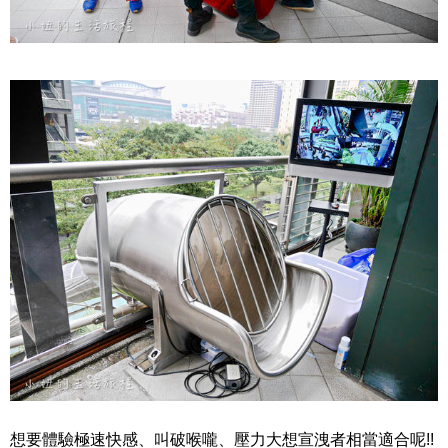
想要體驗極速快感、叫破喉嚨、壓力大想宣洩者相當適合呢!!