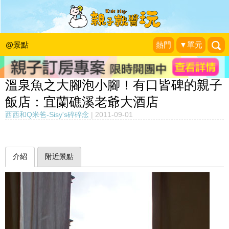
@景點
熱門
▼單元
溫泉魚之大腳泡小腳！有口皆碑的親子
飯店：宜蘭礁溪老爺大酒店
西西和Q米爸-Sisy's碎碎念
|
2011-09-01
介紹
附近景點