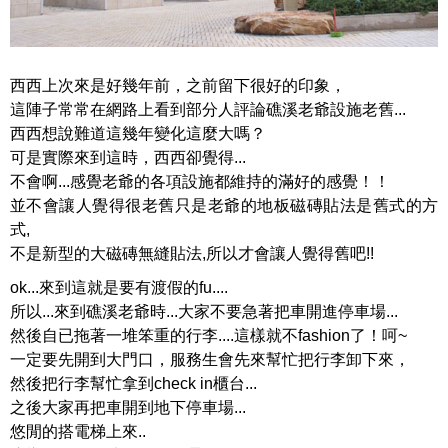
西西上次來是好幾年前，之前留下很好的印象，
這陣子常常在網路上看到部分人評論礁溪老爺設施老舊...
西西想說難道這幾年變化這麼大嗎？
可是實際來到這時，西西卻覺得...
不會啊...感覺老爺的各項設施都維持的滿好的感覺！！
並不會讓人覺得很老舊只是老爺的地板磁磚貼法是舊式的方
式,
不是新型的大磁磚無縫貼法,所以才會讓人覺得舊吧!!
ok...來到這就是要有渡假的fu....
所以...來到礁溪老爺時...大家不要急著把車開進停車場...
然後自已拖著一堆笨重的行李....這樣就不fashion了！呵~
一定要先開到大門口，服務生會先來幫忙把行李卸下來，
然後把行李幫忙拿到check in櫃台...
之後大家再把車開到地下停車場...
悠閒的搭電梯上來..