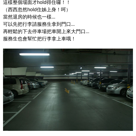
這樣整個場面才hold得住囉！！
（西西忽然hold住姊上身！呵）
當然退房的時候也一樣...
可以先把行李請服務生拿到門口...
再輕鬆的下去停車場把車開上來大門口...
服務生也會幫忙把行李拿上車哦！