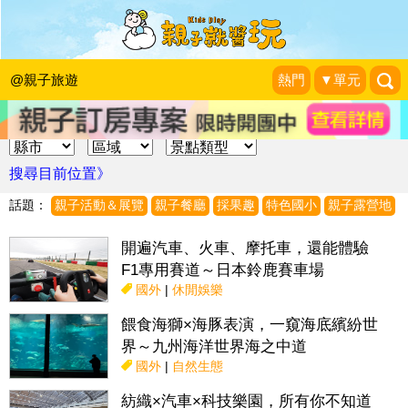
@親子旅遊
熱門
▼單元
搜尋目前位置》
話題：
親子活動＆展覽
親子餐廳
採果趣
特色國小
親子露營地
開遍汽車、火車、摩托車，還能體驗
F1專用賽道～日本鈴鹿賽車場
國外
|
休閒娛樂
餵食海獅×海豚表演，一窺海底繽紛世
界～九州海洋世界海之中道
國外
|
自然生態
紡織×汽車×科技樂園，所有你不知道