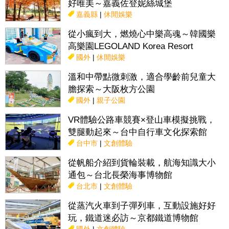
好唯美～嘉義佐登妮絲城堡
嘉義縣
|
休閒娛樂
從小瘋到大，燃燒心中樂高魂～韓國樂
高樂園LEGOLAND Korea Resort
國外
|
休閒娛樂
溫和中帶點微刺激，適合學齡前兒童大
膽探索～大阪枚方公園
國外
|
親子公園
VR體驗公路車競賽×登山車模擬挑戰，
雙腿動起來～台中自行車文化探索館
台中市
|
文創體驗
從帆船介紹到貨輪裝載，航海知識大小
通包～台北長榮海事博物館
台北市
|
文創體驗
從蒸汽火車到子彈列車，互動設施好好
玩，鐵道迷必訪～京都鐵道博物館