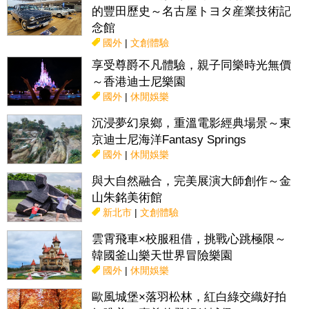
的豐田歷史～名古屋トヨタ産業技術記
念館
國外
|
文創體驗
享受尊爵不凡體驗，親子同樂時光無價
～香港迪士尼樂園
國外
|
休閒娛樂
沉浸夢幻泉鄉，重溫電影經典場景～東
京迪士尼海洋Fantasy Springs
國外
|
休閒娛樂
與大自然融合，完美展演大師創作～金
山朱銘美術館
新北市
|
文創體驗
雲霄飛車×校服租借，挑戰心跳極限～
韓國釜山樂天世界冒險樂園
國外
|
休閒娛樂
歐風城堡×落羽松林，紅白綠交織好拍