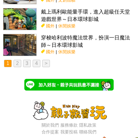
國外
|
文創體驗
戴上瑪利歐能量手環，進入超級任天堂
遊戲世界～日本環球影城
國外
|
休閒娛樂
穿梭哈利波特魔法世界，扮演一日魔法
師～日本環球影城
國外
|
休閒娛樂
1
2
3
4
>
關於我們
服務條款
隱私政策
合作提案
我要投稿
聯絡我們