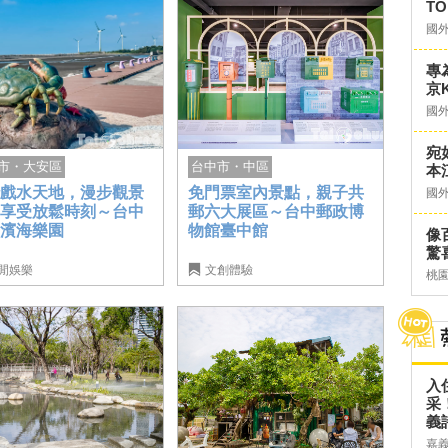
TO
國
專
京K
國
宛
市・大安區
台中市・中區
本
沙戲水天地，漫步觀景
免門票室內景點，親子共
國
台享受放鬆時刻～台中
郵六大展區～台中郵政博
安濱海樂園
物館臺中館
像
驚
閒娛樂
文創體驗
桃
入
采
義
嘉