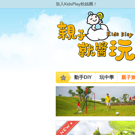
加入KidsPlay粉絲團！
動手DIY
玩中學
親子