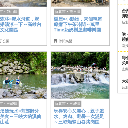
台灣
市・鼓山區
新北市・萬里區
彈
森林×親水河道，親
樹屋×小動物，來個輕鬆
新
同樂清涼一下～高雄內
療癒下午茶時間～萬里
埤文化園區
Time奶奶樹屋咖啡樂園
咻
繞
子公園
休閒娛樂
南
每
尖
宜
大
台
新北市・三峽區
市・三峽區
玩得安心又開心，親子戲
溪邊玩水×荒郊野外
水、烤肉、避暑一次滿足
雞美食～三峽大豹溪仙
～三峽蟾蜍山谷烤肉區
閣山莊