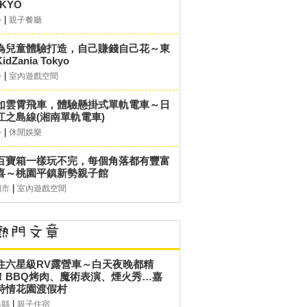
KYO
|
外
親子餐廳
為兒童體驗打造，自己賺錢自己花～東
idZania Tokyo
|
外
室內遊戲空間
如雲霄飛車，體驗懸掛式單軌電車～日
江之島線(湘南單軌電車)
|
外
休閒娛樂
百寶箱一樣玩不完，每個角落都有豐富
喜～桃園平鎮新勢親子館
|
園市
室內遊戲空間
住六星級RV露營車～白天夜晚都精
！BBQ烤肉、魔術表演、煙火秀…嘉
詩情花園渡假村
|
義縣
親子住宿