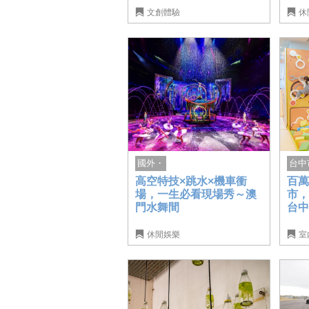
文創體驗
休
台中
國外・
百萬
高空特技×跳水×機車衝
市
場，一生必看現場秀～澳
台
門水舞間
休閒娛樂
室