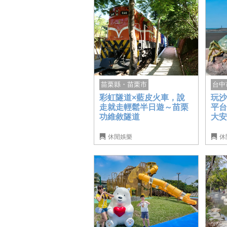
苗栗縣・苗栗市
台中
彩虹隧道×藍皮火車，說
玩
走就走輕鬆半日遊～苗栗
平
功維敘隧道
大
休閒娛樂
休