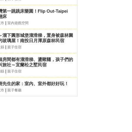
第一跳跳床樂園！Flip Out-Taipei
翻床
|
北市
室內遊戲空間
～溜下圓形城堡溜滑梯，置身被森林圍
的玻璃屋！南投日月潭原森林民宿
|
投縣
親子住宿
個房間都有溜滑梯、盪鞦韆，孩子們的
叫旅社～宜蘭松之墅民宿
|
蘭縣
親子住宿
樹先生的家：室內、室外都好好玩！
|
北市
親子餐廳