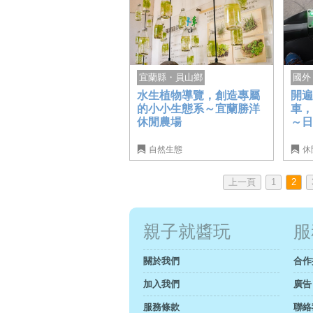
國外
宜蘭縣・員山鄉
開
水生植物導覽，創造專屬
車，
的小小生態系～宜蘭勝洋
～
休閒農場
自然生態
休
上一頁
1
2
親子就醬玩
服
關於我們
合作
加入我們
廣告
服務條款
聯絡