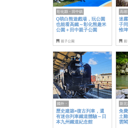
高雄
彰化縣・田中鎮
迷霧
Q萌白熊遊戲場，玩公園
子
也能看高鐵～彰化熊趣米
惟
公園＋田中親子公園
親子公園
親
新北
國外・
免費
歷史建築×復古列車，還
土
有迷你列車鐵道體驗～日
雲
本九州鐵道紀念館