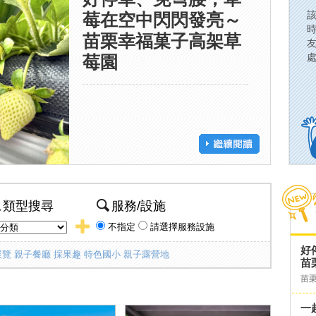
莓在空中閃閃發亮～
苗栗幸福菓子高架草
莓園
類型搜尋
服務/設施
不指定
請選擇服務設施
好
展覽
親子餐廳
採果趣
特色國小
親子露營地
苗
苗
一