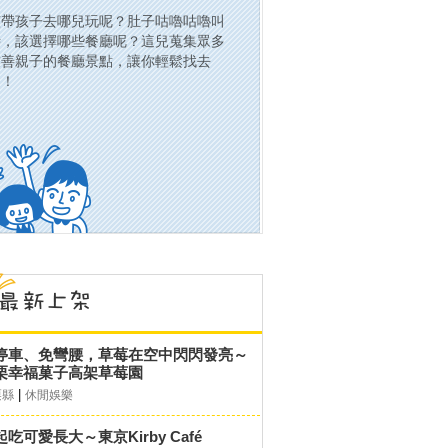
該帶孩子去哪兒玩呢？肚子咕嚕咕嚕叫
時，該選擇哪些餐廳呢？這兒蒐集眾多
友善親子的餐廳景點，讓你輕鬆找去
處！
停車、免彎腰，草莓在空中閃閃發亮～
栗幸福菓子高架草莓園
|
栗縣
休閒娛樂
起吃可愛長大～東京Kirby Café