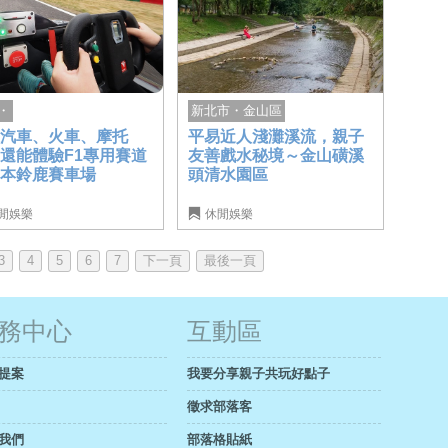
・
新北市・金山區
遍汽車、火車、摩托
平易近人淺灘溪流，親子
還能體驗F1專用賽道
友善戲水秘境～金山磺溪
日本鈴鹿賽車場
頭清水園區
閒娛樂
休閒娛樂
3
4
5
6
7
下一頁
最後一頁
務中心
互動區
提案
我要分享親子共玩好點子
徵求部落客
我們
部落格貼紙