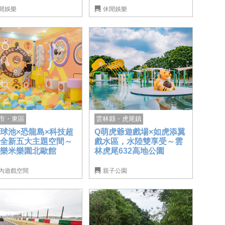
閒娛樂
休閒娛樂
市・東區
雲林縣・虎尾鎮
球池×恐龍島×科技超
Q萌虎爺遊戲場×如虎添翼
，全新五大主題空間～
戲水區，水陸雙享受～雲
中樂米樂園北歐館
林虎尾632高地公園
內遊戲空間
親子公園