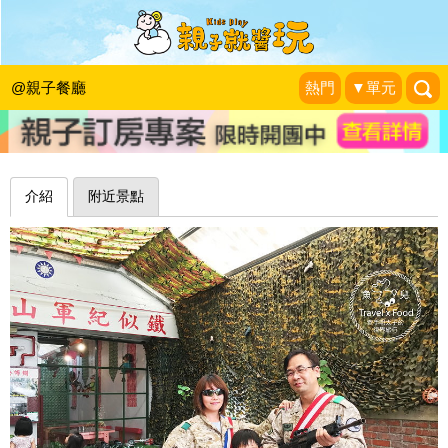
注意！三分之一板凳，開動～台南一七
二營本部連軍事主題餐廳
@親子餐廳
熱門
▼單元
魚兒 x 牽手明太子的「視」界旅行
|
2018-12-13
介紹
附近景點