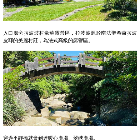
入口處旁拉波波村豪華露營區，拉波波源於南法聖希荷拉波
皮耶的美麗村莊，為法式高級的露營區。
穿過平靜橋就會到達暖心廣場、翠峽廣場。