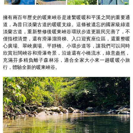
擁有兩百年歷史的暖東峽谷是連繫暖暖和平溪之間的重要通
道，為昔日淡蘭古道的暖暖支線。這條被遺忘的國家級綠道
淡蘭古道，重新整修後暖東峽谷環狀步道更親民完善了，不
僅指標清楚，還有滑瀑溜滑梯、入口迎賓座位區，還重整暖
心廣場、翠峽廣場、平靜橋、小環步道等，讓我們可以同時
欣賞壯闊峽谷和滑瀑奇景，沿途還有小橋流水，綠意盎然，
充滿芬多精負離子森林浴，適合全家大小來一趟暖暖小旅
行，體驗全新的暖東峽谷。