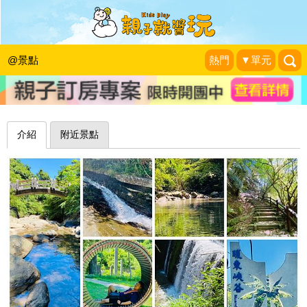
峭壁峽谷×滑瀑奇景，沿溪而行消暑好
去處～基隆暖東峽谷
@景點
熱門
▼單元
大海愛上藍天旅遊日記分享
|
2022-10-05
介紹
附近景點