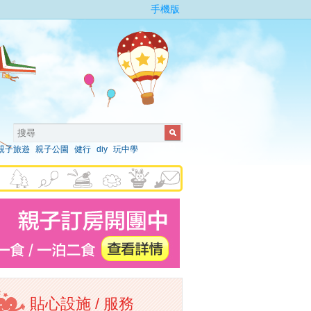
手機版
親子旅遊
親子公園
健行
diy
玩中學
貼心設施 / 服務