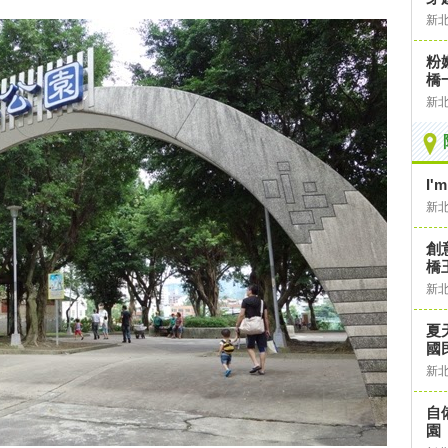
新
粉
橋
新
I'm
新
創
橋
新
夏
國
新
自
園