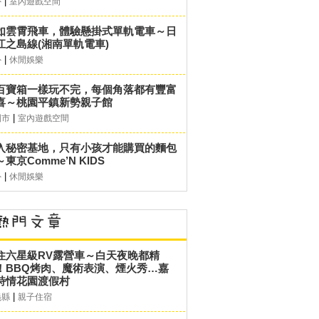
|
外
室內遊戲空間
如雲霄飛車，體驗懸掛式單軌電車～日
江之島線(湘南單軌電車)
|
外
休閒娛樂
百寶箱一樣玩不完，每個角落都有豐富
喜～桃園平鎮新勢親子館
|
園市
室內遊戲空間
入秘密基地，只有小孩才能購買的麵包
東京Comme’N KIDS
|
外
休閒娛樂
住六星級RV露營車～白天夜晚都精
！BBQ烤肉、魔術表演、煙火秀…嘉
詩情花園渡假村
|
義縣
親子住宿