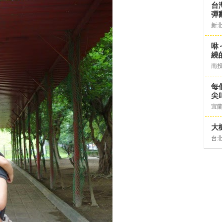
台灣
彈
新
咻
繞
南
每
尖
宜
大
台