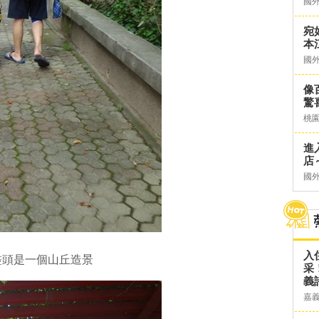
國
宛
本
國
像
驚
桃
進
店～
國
入
盡頭是一個山丘造景
采
義
嘉