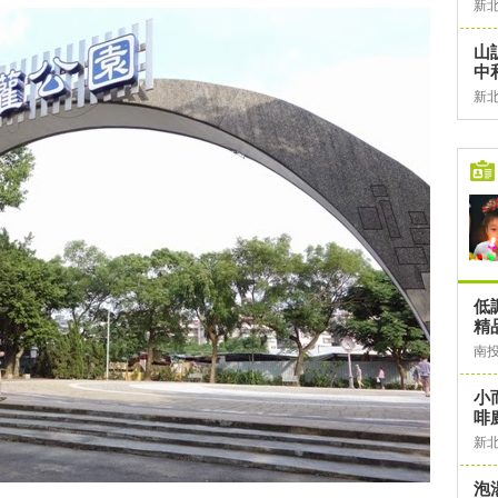
新
山
中
新
低
精
南
小
啡
新
泡