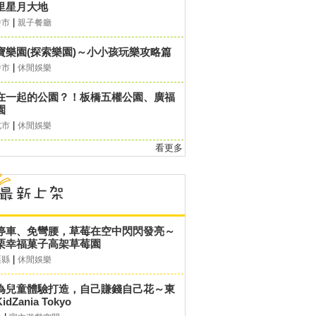
里星月大地
|
中市
親子餐廳
寶樂園(探索樂園)～小小孩玩樂攻略篇
|
中市
休閒娛樂
在一起的公園？！板橋五權公園、廣福
園
|
北市
休閒娛樂
看更多
停車、免彎腰，草莓在空中閃閃發亮～
栗幸福菓子高架草莓園
|
栗縣
休閒娛樂
為兒童體驗打造，自己賺錢自己花～東
idZania Tokyo