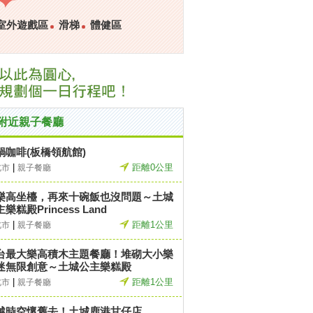
室外遊戲區
滑梯
體健區
附近親子餐廳
鍋咖啡(板橋領航館)
|
距離0公里
北市
親子餐廳
樂高坐檯，再來十碗飯也沒問題～土城
樂糕殿Princess Land
|
距離1公里
北市
親子餐廳
台最大樂高積木主題餐廳！堆砌大小樂
迷無限創意～土城公主樂糕殿
|
距離1公里
北市
親子餐廳
越時空懷舊去！土城鹿港甘仔店