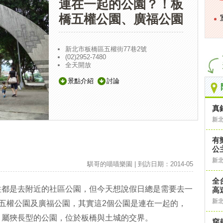
連在一起的公園？！板
橋五權公園、廣福公園
新北市板橋區五權街77巷2號
(02)2952-7480
全天開放
景點介紹
討論
真
新
有
公主
新
騏哥的喵喵樂園 | 到訪日期：2014-05
全
往都是去附近的社區公園，但今天想說假日總是需要去一
高
新
的五權公園及廣福公園，其實這2個公園是連在一起的，
，屬狹長型的公園，位於板橋與土城的交界。
穿