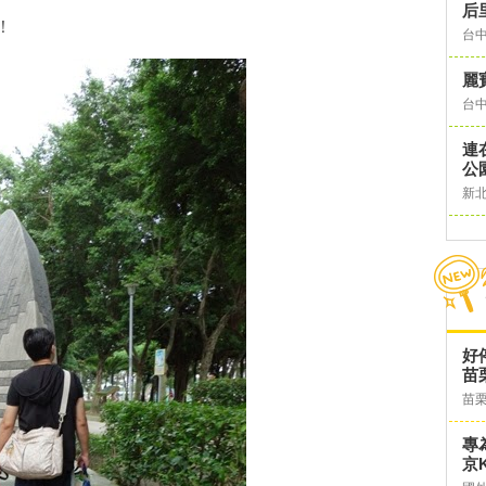
后
！
台
麗
台
連
公
新
好
苗
苗
專
京K