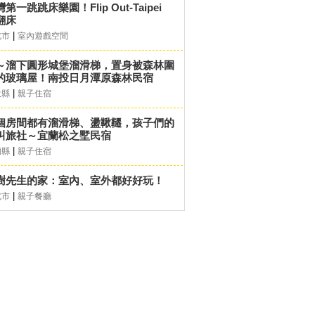
第一跳跳床樂園！Flip Out-Taipei
翻床
|
北市
室內遊戲空間
～溜下圓形城堡溜滑梯，置身被森林圍
的玻璃屋！南投日月潭原森林民宿
|
投縣
親子住宿
個房間都有溜滑梯、盪鞦韆，孩子們的
叫旅社～宜蘭松之墅民宿
|
蘭縣
親子住宿
樹先生的家：室內、室外都好好玩！
|
北市
親子餐廳