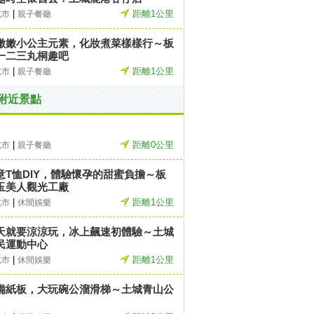
|
距離1公里
北市
親子餐廳
嫩嫩小公主元素，化妝煮菜樣樣行～板
一二三丸桐趣吧
|
距離1公里
北市
親子餐廳
附近景點
|
距離0公里
北市
親子餐廳
意T恤DIY，體驗懷孕的甜蜜負擔～板
玉美人觀光工廠
|
距離1公里
北市
休閒娛樂
天就要涼涼玩，冰上飆速初體驗～土城
民運動中心
|
距離1公里
北市
休閒娛樂
備紙板，大玩碗公溜滑梯～土城青山公