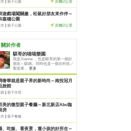
|
距離2公里
北市
親子公園
訓遊戲場闖關趣，松鼠好朋友來作伴～
和嘉穗公園
|
距離2公里
北市
親子公園
關於作者
騏哥的喵喵樂園
我是Joanne ，也是騏哥的第一個好
朋友～騏媽。同時也是一個在科技／
製造業...
更多
調奢華就是親子界的新時尚～南投冠月
品旅館
|
投縣
親子住宿
而美的微型親子餐廳～新北新店Abc咖
廚房
|
北市
親子餐廳
湯、吃飯、看夜景，遛小孩的好所在～