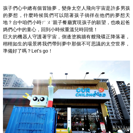
孩子們心中總有個冒險夢，變身太空人飛向宇宙是許多男孩
的夢想，什麼時候我們可以陪著孩子徜徉在他們的夢想天
地？台中咱們小時ㄏㄡˋ親子餐廳實現孩子的願望，也喚起爸
媽們心中的童心，回到小時候重溫兒時回憶！
巨大的機器人守護著宇宙，側邊塗鴉牆有艘飛碟正降落著，
栩栩如生的場景將我們帶到夢中那個不可思議的太空世界，
準備好了嗎？Let’s go！