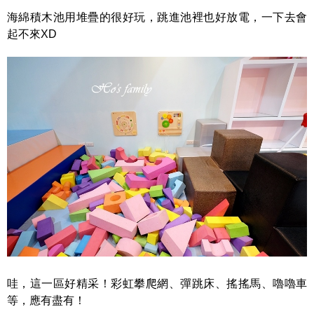
海綿積木池用堆疊的很好玩，跳進池裡也好放電，一下去會
起不來XD
哇，這一區好精采！彩虹攀爬網、彈跳床、搖搖馬、嚕嚕車
等，應有盡有！