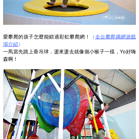
愛攀爬的孩子怎麼能錯過彩虹攀爬網！
（
全台攀爬繩網遊戲
場介紹
）
一馬當先跳上垂吊球，盪來盪去就像個小猴子一樣，Yo好嗨
森啊！