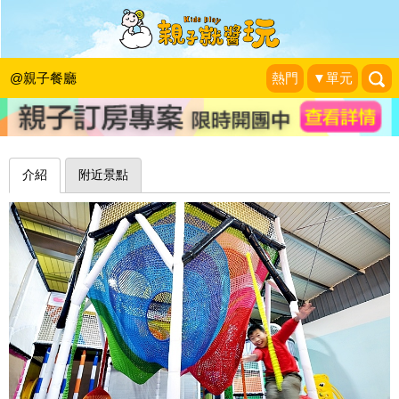
吃飽了再上！繽紛星際樂園，遊戲不限
時～台中咱們小時候
@親子餐廳
熱門
▼單元
1＋1＝3 玩學樂生活
|
2019-02-27
介紹
附近景點