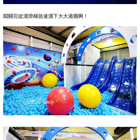
闖關完從溜滑梯急速溜下大大過癮啊！