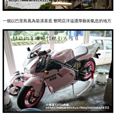
一個以巴里島風為裝潢基底 整間店洋溢濃厚藝術氣息的地方