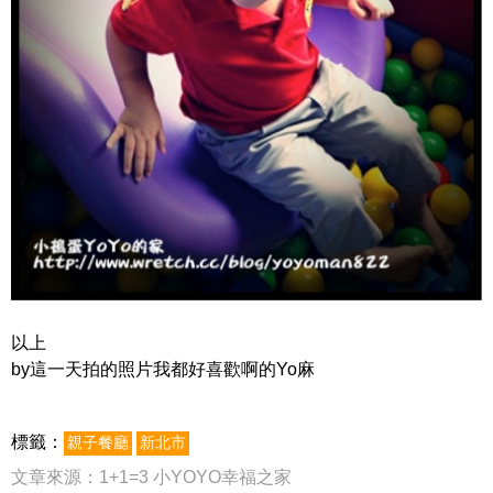
以上
by這一天拍的照片我都好喜歡啊的Yo麻
標籤：
親子餐廳
新北市
文章來源：
1+1=3 小YOYO幸福之家