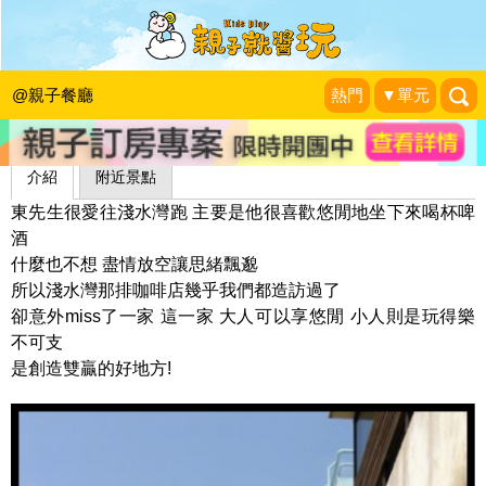
25 second 義式咖啡館
1＋1＝3 玩學樂生活
|
2011-07-01
@親子餐廳
熱門
▼單元
介紹
附近景點
東先生很愛往淺水灣跑 主要是他很喜歡悠閒地坐下來喝杯啤
酒
什麼也不想 盡情放空讓思緒飄邈
所以淺水灣那排咖啡店幾乎我們都造訪過了
卻意外miss了一家 這一家 大人可以享悠閒 小人則是玩得樂
不可支
是創造雙贏的好地方!