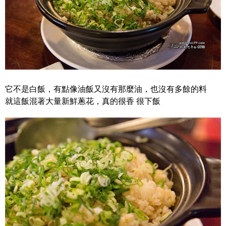
它不是白飯，有點像油飯又沒有那麼油，也沒有多餘的料
就這飯混著大量新鮮蔥花，真的很香 很下飯