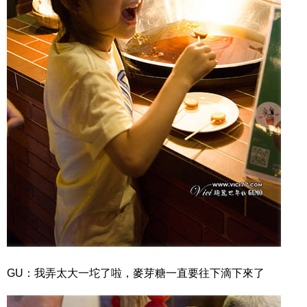
GU：我弄太大一坨了啦，麥芽糖一直要往下滴下來了