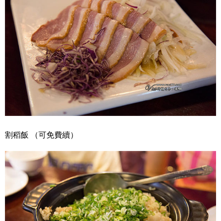
割稻飯 （可免費續）