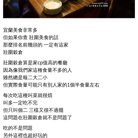
宜蘭美食非常多
但如果你查 壯圍美食的話
那麼排名前幾頭的 一定有這家
壯圍穀倉
壯圍穀倉算是家cp值高的餐廳
因為像我們家這種食量不多的人
雖然總是報二大二小
但實際食量可能只有別人家的1個半食量左右
每次吃這種叫菜就很煩
叫多一定吃不完
但只叫個二 三樣又很不過癮
這問題在壯圍穀倉就不是問題了
吃的不是問題
另外這裡也超好玩的