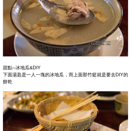
甜點─冰地瓜&DIY
下面湯匙是一人一塊的冰地瓜，而上面那竹籃就是要去DIY的
餅乾