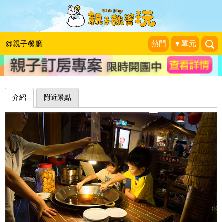
新鮮的老東西！古童玩、甘仔糖、自製
古早麥芽糖餅乾～宜蘭壯圍穀倉
@親子餐廳
熱門
▼單元
Vici 的綺麗世界有GUMO
|
2015-06-01
介紹
附近景點