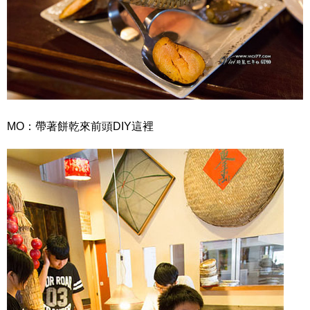
MO：帶著餅乾來前頭DIY這裡