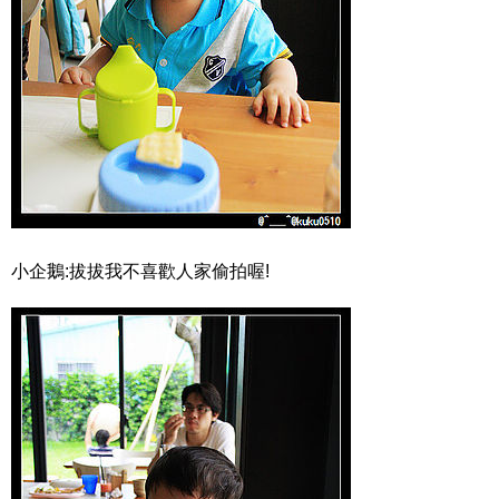
小企鵝:拔拔我不喜歡人家偷拍喔!