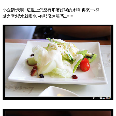
小企鵝:天啊~這世上怎麼有那麼好喝的水啊!再來一杯!
謎之音:喝水就喝水~有那麼誇張嗎...= =