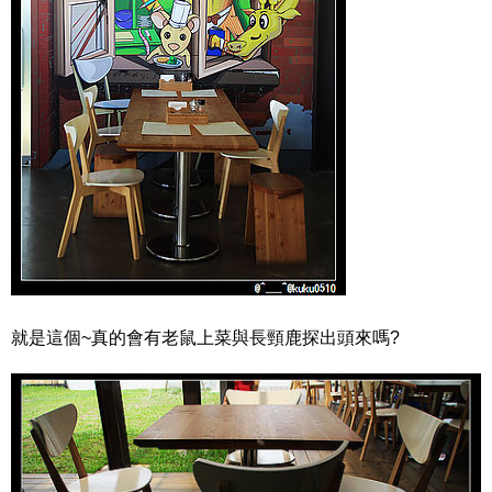
就是這個~真的會有老鼠上菜與長頸鹿探出頭來嗎?