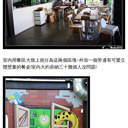
室內用餐區大致上就分為這兩個區塊~外加一個旁邊有可愛立
體壁畫的餐桌!室內大約容納三十幾個人沒問題!