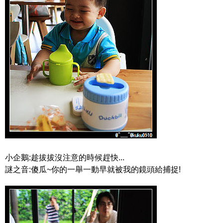
小企鵝:趁拔拔沒注意的時候趕快...
謎之音:傻瓜~你的一舉一動早就被我的鏡頭給捕捉!