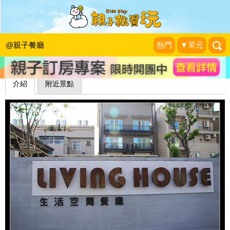
Living House生活空間餐廳(已歇業)
小企鵝生活趣
|
2012-07-01
@親子餐廳
熱門
▼單元
介紹
附近景點