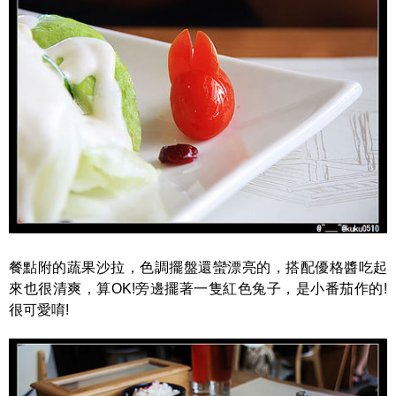
餐點附的蔬果沙拉，色調擺盤還蠻漂亮的，搭配優格醬吃起
來也很清爽，算OK!旁邊擺著一隻紅色兔子，是小番茄作的!
很可愛唷!