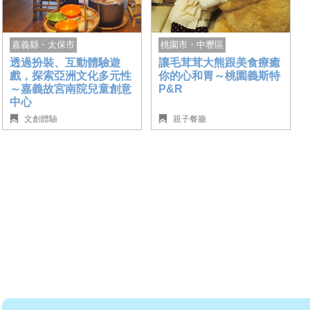
桃園市・中壢區
嘉義縣・太保市
讓毛茸茸大熊跟美食療癒
透過扮裝、互動體驗遊
你的心和胃～桃園義斯特
戲，探索亞洲文化多元性
P&R
～嘉義故宮南院兒童創意
中心
文創體驗
親子餐廳