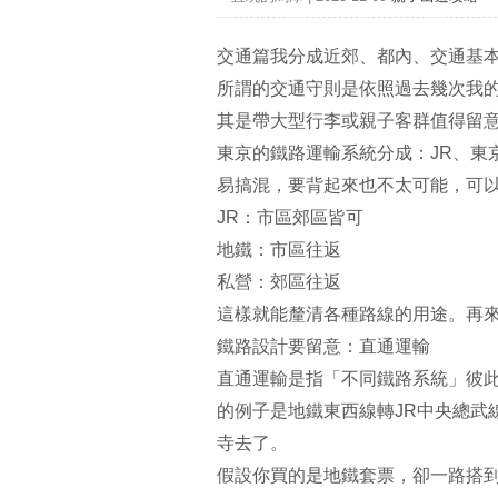
交通篇我分成近郊、都內、交通基
所謂的交通守則是依照過去幾次我
其是帶大型行李或親子客群值得留
東京的鐵路運輸系統分成：JR、東
易搞混，要背起來也不太可能，可
JR：市區郊區皆可
地鐵：市區往返
私營：郊區往返
這樣就能釐清各種路線的用途。再
鐵路設計要留意：直通運輸
直通運輸是指「不同鐵路系統」彼此
的例子是地鐵東西線轉JR中央總武
寺去了。
假設你買的是地鐵套票，卻一路搭到