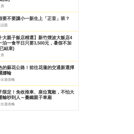
訂房
假要不要讓小一新生上「正音」班？
子話題
十大親子飯店精選】新竹煙波大飯店4
一泊一食平日只要3,500元，暑假不加
(已結束)
訂房
色的蘇花公路！前往花蓮的交通新選擇
麗娜輪
子出遊攻略
子限定！免收推車、座位寬敞，不怕大
運輸吵到人～臺鐵親子車廂
子出遊攻略