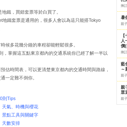
揪
是地鐵，買錯套票等於白買了。
暑
Ticket地鐵套票是通用的，很多人會以為這只能搭Tokyo
親
。
【
人
有時候多花幾分鐘的車程卻能輕鬆很多。
價
揪
守則，掌握這五點東京都內的交通系統你已經了解一半以
藍
～
與預估時間表，可以更清楚東京都內的交通時間與路線，
親
交通一定難不倒你。
親
眾
則Tips
親
：天氣、時機與櫻花
：景點工具與關鍵字
：天數安排