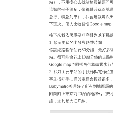
站），不用擔心去找站務員補票即
這類的例子很多，像都營淺草線就
急行、特急列車），我會建議每次出門
下班次。個人比較習慣Google m
接下來我依照重要順序排列以下幾
1. 預留更多的出發與轉乘時間
假設總路程預估要30分鐘，最好多留
站。很可能會花上10幾分鐘的走路
Google map也同樣會估算轉乘
2. 找好主要車站的手扶梯與電梯位
事先找好手扶梯與電梯會輕鬆很多，To
Babymetro整理好了所有到地面
附圖附上東京前20深的地鐵站（照
訊，尤其是大江戶線。