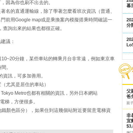
2
可，因為你也刷不出去的。
暮
是著名的直通運輸線，除了學著怎麼看班次資訊（普通、
前用Google map或是乘換案內模擬搭乘時間確認一
2
分
ap，查詢出來的結果也都很正確。
2
點建議：
L
10~20分鐘，某些車站的轉乘月台非常遠，例如東京車
時間。
步行的資訊，可多加善用。
置
（尤其是居住的車站）
父
kyo Metro也都有相關的資訊，另外日本網站
爸
層的電梯，方便很多。
親
地鐵顏色區分），如果住到這幾個站附近要留意電梯資
非
宜
$3
揪