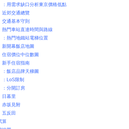
）：用需求缺口分析東京價格低點
：近郊交通總覽
：交通基本守則
：熱門車站直達時間與路線
）：熱門地鐵站電梯位置
：新開幕飯店地圖
：住宿價位中位數圖
：新手住宿指南
）：飯店品牌天梯圖
：LoS限制
）：分開訂房
：日暮里
：赤坂見附
：五反田
試算