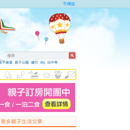
手機版
親子旅遊
親子公園
健行
diy
玩中學