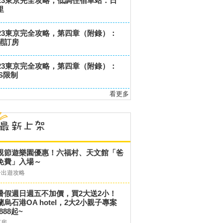
023東京完全攻略，低調住宿車站：日
里
023東京完全攻略，第四章（附錄）：
開訂房
023東京完全攻略，第四章（附錄）：
oS限制
看更多
親節遊樂園優惠！六福村、天文館「爸
免費」入場～
子出遊攻略
暑假週日週五不加價，買2大送2小！
蘭烏石港OA hotel，2大2小親子專案
,888起~
訂房