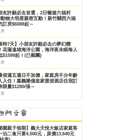
朋友許願必去首選，2日暢遊六福村
和動物大明星親密互動！新竹關西六福
代訂房$6088起～
訂房
限時7天】小朋友許願必去の夢幻體
！花蓮遠雄海洋公園，海洋夜未眠每人
低$1599起！(已截團)
訂房
暑假週五週日不加價，家庭房不分年齡
人入住！嘉義樂億皇家渡假酒店住宿訂
券限量$1280/張～
訂房
樂園親子假期】義大天悅大飯店家庭客
一泊二食只要4,500元，原價13,640元
結束)