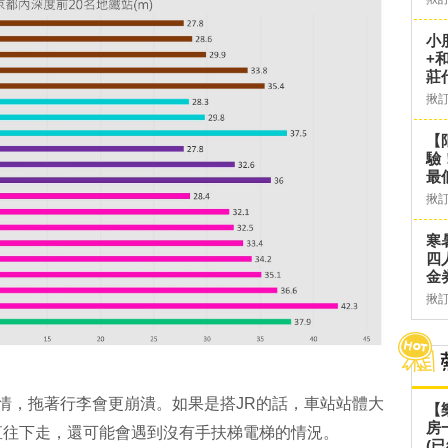
小
+
莊
揪
【
驗
最
揪
寒
四
金
揪
情，拖著行李會更崩潰。如果是搭JR的話，車站站體大
【
房
直往下走，還可能會遇到沒有手扶梯電梯的情況。
(已