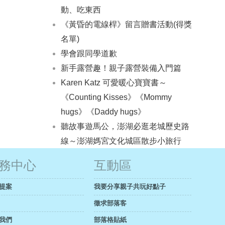
動、吃東西
《黃昏的電線桿》留言贈書活動(得獎
名單)
學會跟同學道歉
新手露營趣！親子露營裝備入門篇
Karen Katz 可愛暖心寶寶書～
《Counting Kisses》《Mommy
hugs》《Daddy hugs》
聽故事遊馬公，澎湖必逛老城歷史路
線～澎湖媽宮文化城區散步小旅行
務中心
互動區
提案
我要分享親子共玩好點子
徵求部落客
我們
部落格貼紙