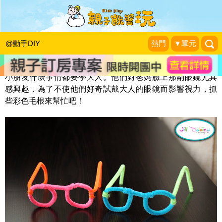
毛根風小大人眼鏡
小玉米的媽
|
2013-10-23
@動手DIY
熱門
▼單元
小朋友什麼事情都要學大人。他們對爸媽臉上那副眼鏡尤其
感興趣，為了不使他們好奇試戴大人的眼鏡而影響視力，抓
些彩色毛根來幫忙吧！