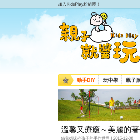
加入KidsPlay粉絲團！
動手DIY
玩中學
親子
溫馨又療癒～美麗的著
貓兒媽咪@孩子的手作世界 | 2015-12-08