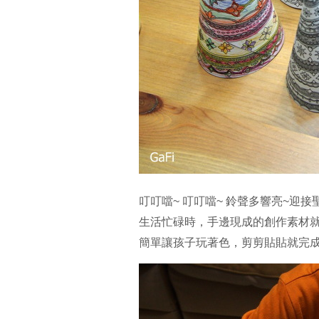
叮叮噹~ 叮叮噹~ 鈴聲多響亮~
迎接
生活忙碌時，手邊現成的創作素材就
簡單讓孩子玩著色，剪剪貼貼就完成