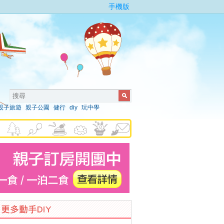
手機版
親子旅遊
親子公園
健行
diy
玩中學