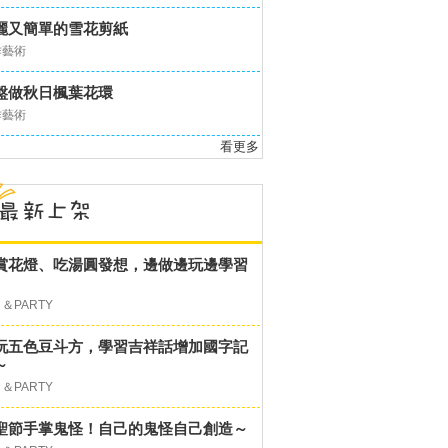
麗又簡單的雪花剪紙
作藝術
盤做秋日楓葉花環
作藝術
看更多
賞花燈、吃湯圓發想，邊做邊玩邊學習
＆PARTY
玩五色豆斗方，學習吉祥話增加國字記
～
＆PARTY
聖節手掌鬼怪！自己的鬼怪自己創造～