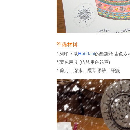
準備材料:
* 列印下載
Hattifan
t
的聖誕樹著色素
* 著色用具 (貓兒用色鉛筆)
* 剪刀、膠水、隱型膠帶、牙籤