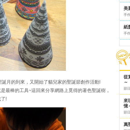
美
手
紙
手
從
聖誕月的到來，又開始了貓兒家的聖誕節創作活動!
～
節日
是最棒的工具~
這回來分享網路上覓得的著色聖誕樹，
了!
來
憶
節日
萬