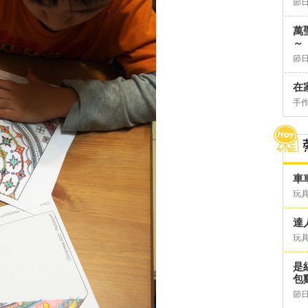
節日
萬
～
節日
在
手
車
玩具
達
玩具
是
包
節日