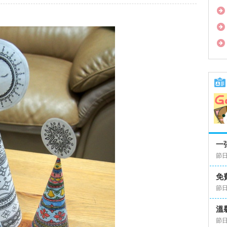
一
節日
免
節日
溫
節日