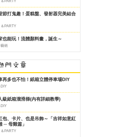
＆PARTY
聖節打鬼趣！蛋糕盤、發射器完美結合
＆PARTY
家也能玩！流體顏料畫，誕生～
作藝術
車再多也不怕！紙箱立體停車場DIY
DIY
人級紙箱溜滑梯(內有詳細教學)
DIY
紅包、卡片、也是吊飾～「吉祥如意紅
雞 ─ 母雞篇」
＆PARTY