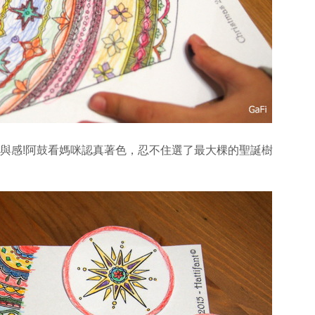
與感!
阿鼓看媽咪認真著色，忍不住選了最大棵的聖誕樹