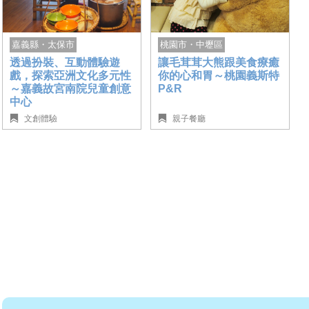
桃園市・中壢區
嘉義縣・太保市
讓毛茸茸大熊跟美食療癒
透過扮裝、互動體驗遊
你的心和胃～桃園義斯特
戲，探索亞洲文化多元性
P&R
～嘉義故宮南院兒童創意
中心
文創體驗
親子餐廳