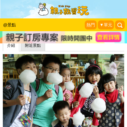
千蝶谷昆蟲生態農場
|
2012-05-01
@景點
熱門
▼單元
介紹
附近景點