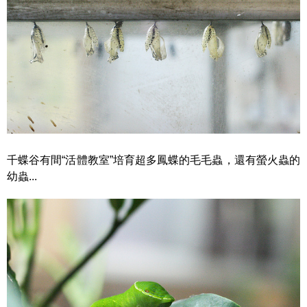
千蝶谷有間“活體教室”培育超多鳳蝶的毛毛蟲，還有螢火蟲的
幼蟲...