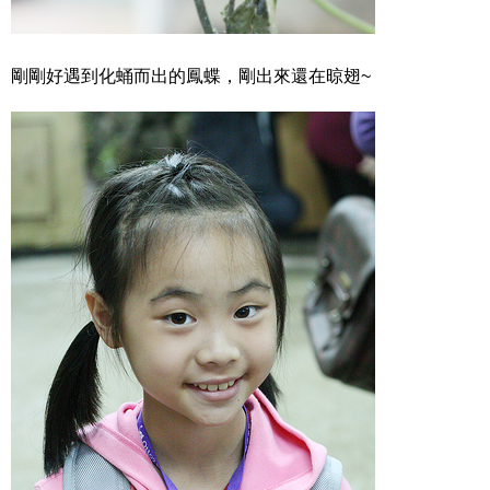
剛剛好遇到化蛹而出的鳳蝶，剛出來還在晾翅~