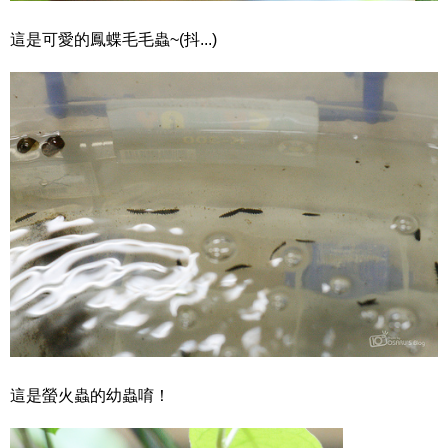
這是可愛的鳳蝶毛毛蟲~(抖...)
這是螢火蟲的幼蟲唷！