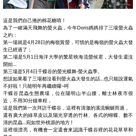
這是我們自己捲的棉花糖唷！
為了一睹滿天飛舞的螢火蟲，今年Doris媽媽排了三場螢火蟲
之約：
第一場就是4月28日的梅嶺賞螢，可惜的是梅嶺的螢火蟲大發
生已經過了；
第二場是5月1日海洋大學的繁星映海流螢候君，大發生還沒
開始...
第三場是5月4日千蝶谷的螢光蝶舞-螢火蟲季。
想說如果看了三場都沒看到螢火蟲大發生的話...也只能說運氣
不好啦！只能明年再繼續囉~呵
千蝶谷昆蟲生態農場，位在陽明山半山腰，離士林夜市很
近，不用30分鐘車程，
這是我們第一次拜訪千蝶谷，這裡有清澈的溪流蜿蜒而過，
還有廣大的綠草皮以及陽光穿透的竹林、各式的蝴蝶、數不
清的昆蟲...宛如世外桃源的地方 !
這裡很漂亮，有機會一定還會來認識千蝶谷裡的花花草草和