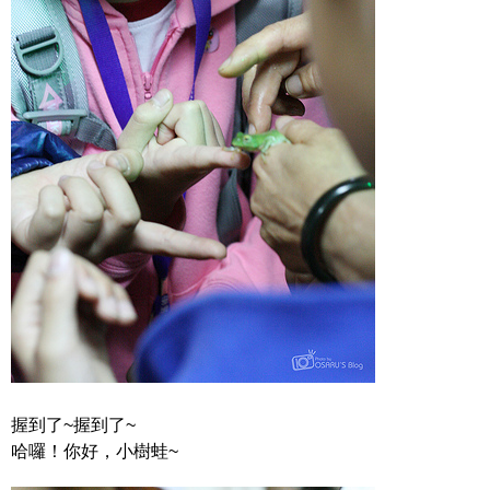
握到了~握到了~
哈囉！你好，小樹蛙~