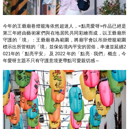
今年的王爺廟巷燈籠海依然超迷人，<點亮愛呀>作品已經是
第三年經由藝術家們與在地居民共同彩繪而成，以王爺廟所
守護的「境」：王爺廟巷為範圍，將廟宇會以吊掛燈籠範圍
標示出所管轄的「境」並保佑境內平安的習俗，串連並延續2
021年的「點亮平安」 及 2022 年的「點亮 · 我們」概念，今
年愛呀主題不只有守護意境更帶點可愛親切感～