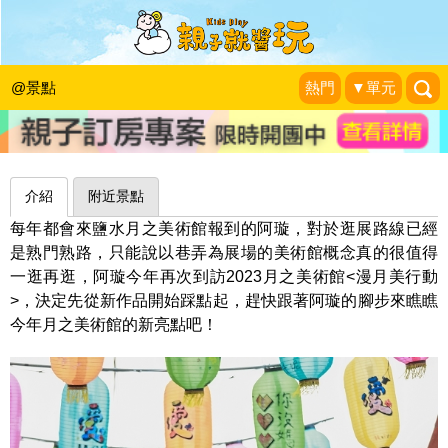
【漫月美行動〈愛呀〉@鹽水月之美術
館】 2023/12/16~2024/03/03
@景點
熱門
▼單元
城市少女阿璇
|
2023-12-20
介紹
附近景點
每年都會來鹽水月之美術館報到的阿璇，對於逛展路線已經
是熟門熟路，只能說以巷弄為展場的美術館概念真的很值得
一逛再逛，阿璇今年再次到訪2023月之美術館<漫月美行動
>，決定先從新作品開始踩點起，趕快跟著阿璇的腳步來瞧瞧
今年月之美術館的新亮點吧！