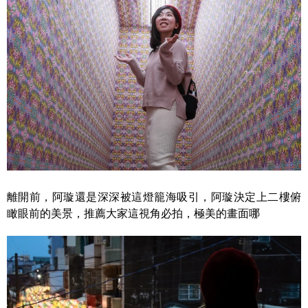
離開前，阿璇還是深深被這燈籠海吸引，阿璇決定上二樓俯
瞰眼前的美景，推薦大家這視角必拍，極美的畫面哪