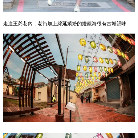
走進王爺巷內，老街加上綿延繽紛的燈籠海很有古城韻味