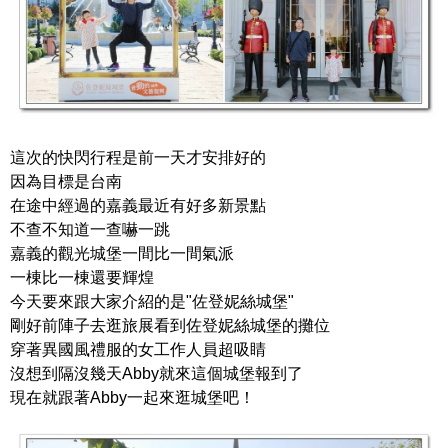
這次的快閃行程是前一天才安排好的
因為目標是台南
在途中經過的嘉義最近有好多新景點
不查不知道一查嚇一跳
嘉義的觀光城堡一間比一間氣派
一棟比一棟還要輝煌
今天要來跟大家介紹的是"佐登妮絲城堡"
剛好前陣子去逛旅展看到佐登妮絲城堡的攤位
穿著異國風禮服的女工作人員超吸睛
沒想到隔沒幾天Abby就來這個城堡報到了
現在就跟著Abby一起來逛城堡吧！