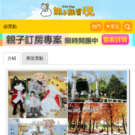
歐風城堡×落羽松林，紅白綠交織好拍
好唯美～嘉義佐登妮絲城堡
@景點
熱門
▼單元
|
2023-11-29
介紹
附近景點