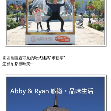
園區裡隨處可見的歐式建築"米勒亭"
怎麼拍都很唯美~