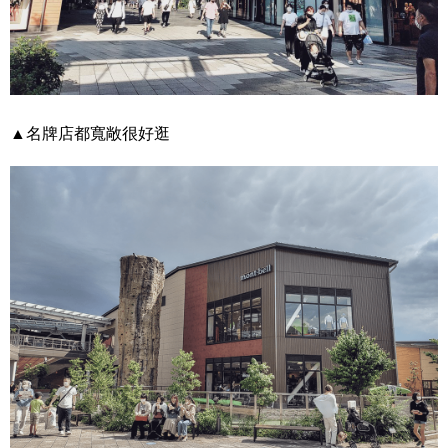
▲名牌店都寬敞很好逛