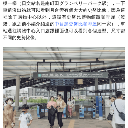
模一樣（日文站名是南町田グランベリーパーク駅），一下
車還沒出站就可以看到月台旁有個大大的史努比像，因為這
裡除了購物中心以外，還設有史努比博物館跟咖啡屋（沒
錯，跟之前小編介紹過的
中目黑史努比咖啡屋
同一家），車
站通往購物中心入口處跟裡面也可以看到各個造型、尺寸都
不同的史努比像。