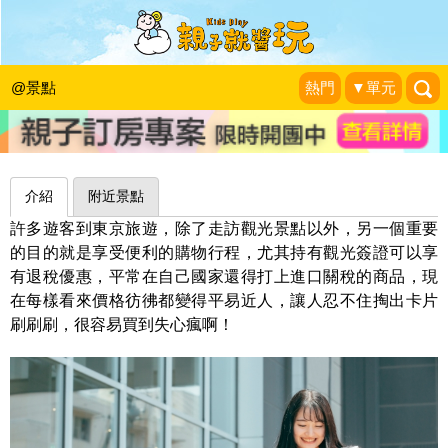
近郊OUTLET，闔家歡樂好去處～東京
南町田Grandberry Park
@景點
熱門
▼單元
住福sumifuku
|
2022-10-08
介紹
附近景點
許多遊客到東京旅遊，除了走訪觀光景點以外，另一個重要
的目的就是享受便利的購物行程，尤其持有觀光簽證可以享
有退稅優惠，平常在自己國家還得打上進口關稅的商品，現
在每樣看來價格彷彿都變得平易近人，讓人忍不住掏出卡片
刷刷刷，很容易買到失心瘋啊！